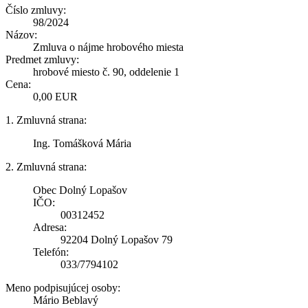
Číslo zmluvy:
98/2024
Názov:
Zmluva o nájme hrobového miesta
Predmet zmluvy:
hrobové miesto č. 90, oddelenie 1
Cena:
0,00 EUR
1. Zmluvná strana:
Ing. Tomášková Mária
2. Zmluvná strana:
Obec Dolný Lopašov
IČO:
00312452
Adresa:
92204 Dolný Lopašov 79
Telefón:
033/7794102
Meno podpisujúcej osoby:
Mário Beblavý