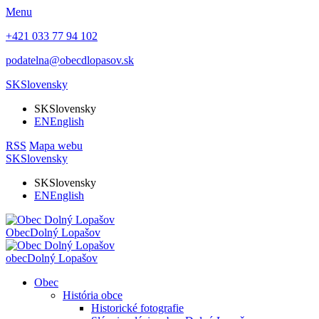
Menu
+421 033 77 94 102
podatelna@obecdlopasov.sk
SK
Slovensky
SK
Slovensky
EN
English
RSS
Mapa webu
SK
Slovensky
SK
Slovensky
EN
English
Obec
Dolný Lopašov
obec
Dolný Lopašov
Obec
História obce
Historické fotografie