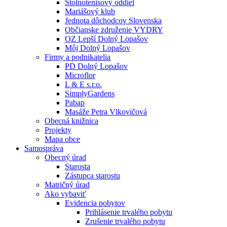
Stolnotenisový oddiel
Mariášový klub
Jednota dôchodcov Slovenska
Občianske združenie VYDRY
OZ Lepší Dolný Lopašov
Môj Dolný Lopašov
Firmy a podnikatelia
PD Dolný Lopašov
Microflor
L & E s.r.o.
SimplyGardens
Pabap
Masáže Petra Vlkovičová
Obecná knižnica
Projekty
Mapa obce
Samospráva
Obecný úrad
Starosta
Zástupca starostu
Matričný úrad
Ako vybaviť
Evidencia pobytov
Prihlásenie trvalého pobytu
Zrušenie trvalého pobytu