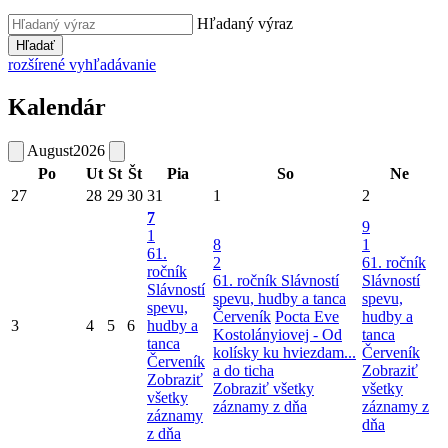
Hľadaný výraz
Hľadať
rozšírené vyhľadávanie
Kalendár
August
2026
Po
Ut
St
Št
Pia
So
Ne
27
28
29
30
31
1
2
7
9
1
8
1
61.
2
61. ročník
ročník
61. ročník Slávností
Slávností
Slávností
spevu, hudby a tanca
spevu,
spevu,
Červeník
Pocta Eve
hudby a
3
4
5
6
hudby a
Kostolányiovej - Od
tanca
tanca
kolísky ku hviezdam...
Červeník
Červeník
a do ticha
Zobraziť
Zobraziť
Zobraziť všetky
všetky
všetky
záznamy z dňa
záznamy z
záznamy
dňa
z dňa