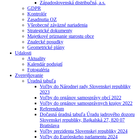
Západoslovenská distribučná, a.s.
GDPR
Kontrolór
Zasadnutia OZ
Všeobecné záväzné nariadenia
Strategické dokumenty
Majetkové priznanie starostu obce
Znalecké posudky
Geometrické plány
Udalosti
Aktuality
Kalendár podujatí
Fotogaléria
Zverejňovanie
Úradná tabuľa
Voľby do Národnej rady Slovenskej republiky
2023
Voľby do orgánov samosprávy obcí 2022
Voľby do orgánov samosprávnych krajov 2022
Referendum
Dočasná úradná tabuľa Úradu jadrového dozoru
Slovenskej republiky, Bajkalská 27, 820 07
Bratislava
Voľby prezidenta Slovenskej republiky 2024
Voľby do Európskeho parlamentu 2024