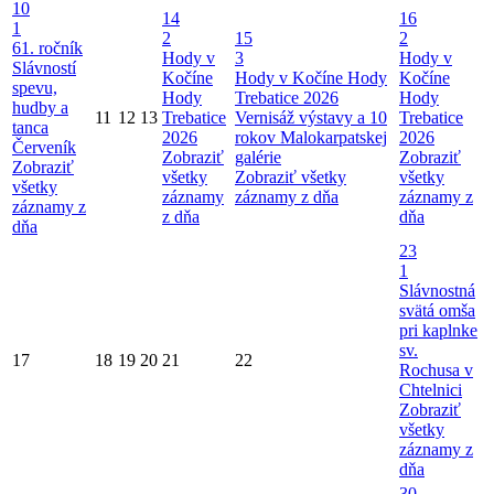
10
14
16
1
2
15
2
61. ročník
Hody v
3
Hody v
Slávností
Kočíne
Hody v Kočíne
Hody
Kočíne
spevu,
Hody
Trebatice 2026
Hody
hudby a
11
12
13
Trebatice
Vernisáž výstavy a 10
Trebatice
tanca
2026
rokov Malokarpatskej
2026
Červeník
Zobraziť
galérie
Zobraziť
Zobraziť
všetky
Zobraziť všetky
všetky
všetky
záznamy
záznamy z dňa
záznamy z
záznamy z
z dňa
dňa
dňa
23
1
Slávnostná
svätá omša
pri kaplnke
sv.
17
18
19
20
21
22
Rochusa v
Chtelnici
Zobraziť
všetky
záznamy z
dňa
30