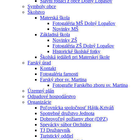
Slávni rodáci z obce Dolný Lopašov
Symboly obce
Školstvo
Materská škola
Fotogaléria MŠ Dolný Lopašov
Novinky MŠ
Základná škola
Novinky ZŠ
Fotogaléria ZŠ Dolný Lopašov
Historické školské fotky
Školská jedáleň pri Materskej škole
Farský úrad
Kontakt
Fotogaléria farnosti
Farský zbor sv. Martina
Fotografie Farského zboru sv. Martina
Územný plán
Odpadové hospodárstvo
Organizácie
Poľovnícka spoločnosť Hájik-Kriváň
Spotrebné družstvo Jednota
Dobrovoľný požiarny zbor (DPZ)
Spevácky súbor Orchidea
TJ Družstevník
Turistický oddiel