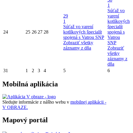
1
Súťaž vo
29
varení
1
kotlíkových
Súťaž vo varení
špecialít
24
25
26
27
28
kotlíkových špecialít
spojená s
spojená s Vatrou SNP
Vatrou
Zobraziť všetky
SNP
záznamy z dňa
Zobraziť
všetky
záznamy z
dňa
31
1
2
3
4
5
6
Mobilná aplikácia
Sledujte informácie z nášho webu v
mobilnej aplikácii -
V OBRAZE.
Mapový portál