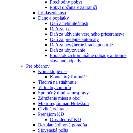
Prechodný pobyt
Pobyt občana v zahraničí
Prihlásenie psa
Dane a poplatky
Daň z nehnuteľnosti
Daň za psa
Daň za užívanie verejného priestranstva
Daň za predajné automaty
Daň za nevýherné hracie prístroje
Daň za ubytovanie
Poplatok za komunálne odpady a drobné
stavebné odpady
Pre občanov
Kontaktujte nás
Kontaktný formulár
Tlačivá na stiahnutie
Virtuálny cintorín
Spoločný úrad samosprávy
Združenie miest a obcí
Mikroregión nad Holeškou
Civilná ochrana
Prenájom KD
Obsadenosť KD
Bezplatná dlhová poradňa
Slovenská pošta