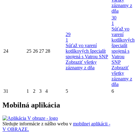
záznamy z
dňa
30
1
Súťaž vo
29
varení
1
kotlíkových
Súťaž vo varení
špecialít
24
25
26
27
28
kotlíkových špecialít
spojená s
spojená s Vatrou SNP
Vatrou
Zobraziť všetky
SNP
záznamy z dňa
Zobraziť
všetky
záznamy z
dňa
31
1
2
3
4
5
6
Mobilná aplikácia
Sledujte informácie z nášho webu v
mobilnej aplikácii -
V OBRAZE.