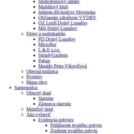
Stolnotenisový oddiel
Mariášový klub
Jednota dôchodcov Slovenska
Občianske združenie VYDRY
OZ Lepší Dolný Lopašov
Môj Dolný Lopašov
Firmy a podnikatelia
PD Dolný Lopašov
Microflor
L & E s.r.o.
SimplyGardens
Pabap
Masáže Petra Vlkovičová
Obecná knižnica
Projekty
Mapa obce
Samospráva
Obecný úrad
Starosta
Zástupca starostu
Matričný úrad
Ako vybaviť
Evidencia pobytov
Prihlásenie trvalého pobytu
Zrušenie trvalého pobytu