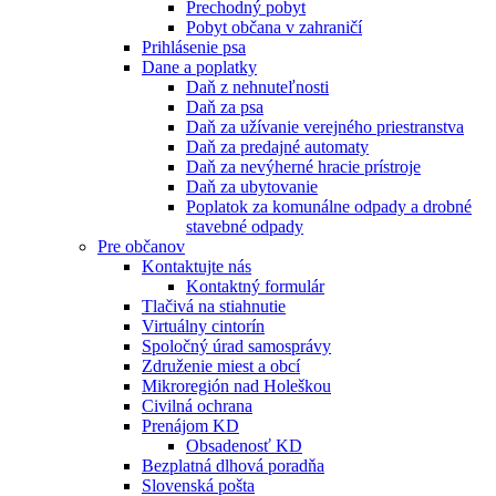
Prechodný pobyt
Pobyt občana v zahraničí
Prihlásenie psa
Dane a poplatky
Daň z nehnuteľnosti
Daň za psa
Daň za užívanie verejného priestranstva
Daň za predajné automaty
Daň za nevýherné hracie prístroje
Daň za ubytovanie
Poplatok za komunálne odpady a drobné
stavebné odpady
Pre občanov
Kontaktujte nás
Kontaktný formulár
Tlačivá na stiahnutie
Virtuálny cintorín
Spoločný úrad samosprávy
Združenie miest a obcí
Mikroregión nad Holeškou
Civilná ochrana
Prenájom KD
Obsadenosť KD
Bezplatná dlhová poradňa
Slovenská pošta