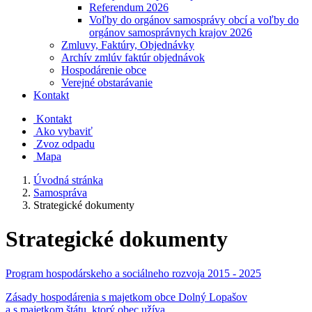
Referendum 2026
Voľby do orgánov samosprávy obcí a voľby do
orgánov samosprávnych krajov 2026
Zmluvy, Faktúry, Objednávky
Archív zmlúv faktúr objednávok
Hospodárenie obce
Verejné obstarávanie
Kontakt
Kontakt
Ako vybaviť
Zvoz odpadu
Mapa
Úvodná stránka
Samospráva
Strategické dokumenty
Strategické dokumenty
Program hospodárskeho a sociálneho rozvoja 2015 - 2025
Zásady hospodárenia s majetkom obce Dolný Lopašov
a s majetkom štátu, ktorý obec užíva