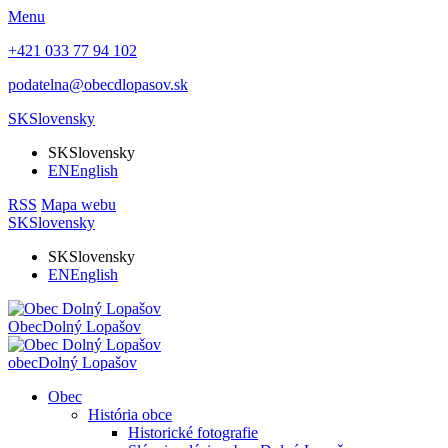
Menu
+421 033 77 94 102
podatelna@obecdlopasov.sk
SK
Slovensky
SK
Slovensky
EN
English
RSS
Mapa webu
SK
Slovensky
SK
Slovensky
EN
English
Obec
Dolný Lopašov
obec
Dolný Lopašov
Obec
História obce
Historické fotografie