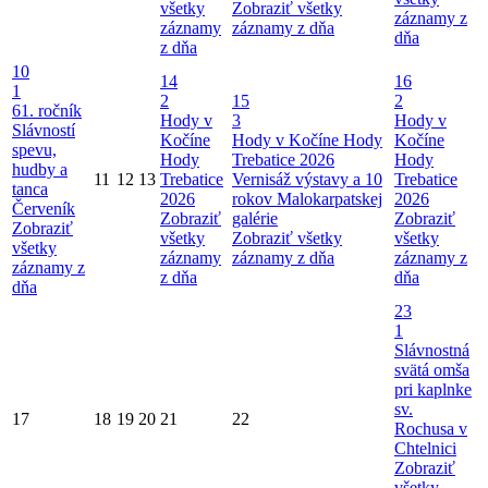
všetky
Zobraziť všetky
záznamy z
záznamy
záznamy z dňa
dňa
z dňa
10
14
16
1
2
15
2
61. ročník
Hody v
3
Hody v
Slávností
Kočíne
Hody v Kočíne
Hody
Kočíne
spevu,
Hody
Trebatice 2026
Hody
hudby a
11
12
13
Trebatice
Vernisáž výstavy a 10
Trebatice
tanca
2026
rokov Malokarpatskej
2026
Červeník
Zobraziť
galérie
Zobraziť
Zobraziť
všetky
Zobraziť všetky
všetky
všetky
záznamy
záznamy z dňa
záznamy z
záznamy z
z dňa
dňa
dňa
23
1
Slávnostná
svätá omša
pri kaplnke
sv.
17
18
19
20
21
22
Rochusa v
Chtelnici
Zobraziť
všetky