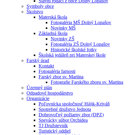
Slávni rodáci z obce Dolný Lopašov
Symboly obce
Školstvo
Materská škola
Fotogaléria MŠ Dolný Lopašov
Novinky MŠ
Základná škola
Novinky ZŠ
Fotogaléria ZŠ Dolný Lopašov
Historické školské fotky
Školská jedáleň pri Materskej škole
Farský úrad
Kontakt
Fotogaléria farnosti
Farský zbor sv. Martina
Fotografie Farského zboru sv. Martina
Územný plán
Odpadové hospodárstvo
Organizácie
Poľovnícka spoločnosť Hájik-Kriváň
Spotrebné družstvo Jednota
Dobrovoľný požiarny zbor (DPZ)
Spevácky súbor Orchidea
TJ Družstevník
Turistický oddiel