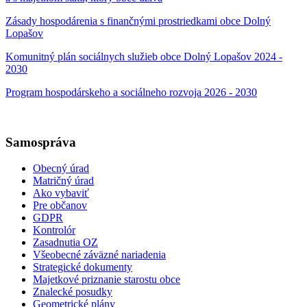
Zásady hospodárenia s finančnými prostriedkami obce Dolný
Lopašov
Komunitný plán sociálnych služieb obce Dolný Lopašov 2024 -
2030
Program hospodárskeho a sociálneho rozvoja 2026 - 2030
Samospráva
Obecný úrad
Matričný úrad
Ako vybaviť
Pre občanov
GDPR
Kontrolór
Zasadnutia OZ
Všeobecné záväzné nariadenia
Strategické dokumenty
Majetkové priznanie starostu obce
Znalecké posudky
Geometrické plány