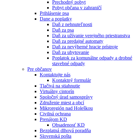
Prechodný pobyt
Pobyt občana v zahraničí
Prihlásenie psa
Dane a poplatky
Daň z nehnuteľnosti
Daň za psa
Daň za užívanie verejného priestranstva
Daň za predajné automaty
Daň za nevýherné hracie prístroje
Daň za ubytovanie
Poplatok za komunálne odpady a drobné
stavebné odpady
Pre občanov
Kontaktujte nás
Kontaktný formulár
Tlačivá na stiahnutie
Virtuálny cintorín
Spoločný úrad samosprávy
Združenie miest a obcí
Mikroregión nad Holeškou
Civilná ochrana
Prenájom KD
Obsadenosť KD
Bezplatná dlhová poradňa
Slovenská pošta