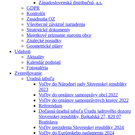
Západoslovenská distribučná, a.s.
GDPR
Kontrolór
Zasadnutia OZ
Všeobecné záväzné nariadenia
Strategické dokumenty
Majetkové priznanie starostu obce
Znalecké posudky
Geometrické plány
Udalosti
Aktuality
Kalendár podujatí
Fotogaléria
Zverejňovanie
Úradná tabuľa
Voľby do Národnej rady Slovenskej republiky
2023
Voľby do orgánov samosprávy obcí 2022
Voľby do orgánov samosprávnych krajov 2022
Referendum
Dočasná úradná tabuľa Úradu jadrového dozoru
Slovenskej republiky, Bajkalská 27, 820 07
Bratislava
Voľby prezidenta Slovenskej republiky 2024
Voľby do Európskeho parlamentu 2024