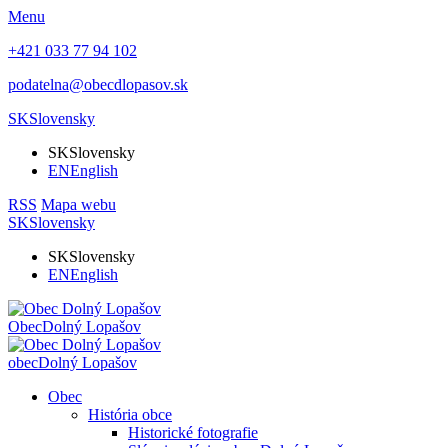
Menu
+421 033 77 94 102
podatelna@obecdlopasov.sk
SK
Slovensky
SK
Slovensky
EN
English
RSS
Mapa webu
SK
Slovensky
SK
Slovensky
EN
English
Obec
Dolný Lopašov
obec
Dolný Lopašov
Obec
História obce
Historické fotografie