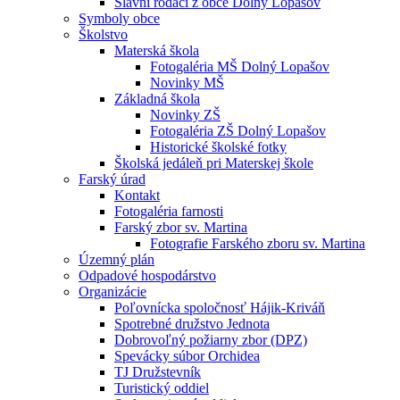
Slávni rodáci z obce Dolný Lopašov
Symboly obce
Školstvo
Materská škola
Fotogaléria MŠ Dolný Lopašov
Novinky MŠ
Základná škola
Novinky ZŠ
Fotogaléria ZŠ Dolný Lopašov
Historické školské fotky
Školská jedáleň pri Materskej škole
Farský úrad
Kontakt
Fotogaléria farnosti
Farský zbor sv. Martina
Fotografie Farského zboru sv. Martina
Územný plán
Odpadové hospodárstvo
Organizácie
Poľovnícka spoločnosť Hájik-Kriváň
Spotrebné družstvo Jednota
Dobrovoľný požiarny zbor (DPZ)
Spevácky súbor Orchidea
TJ Družstevník
Turistický oddiel