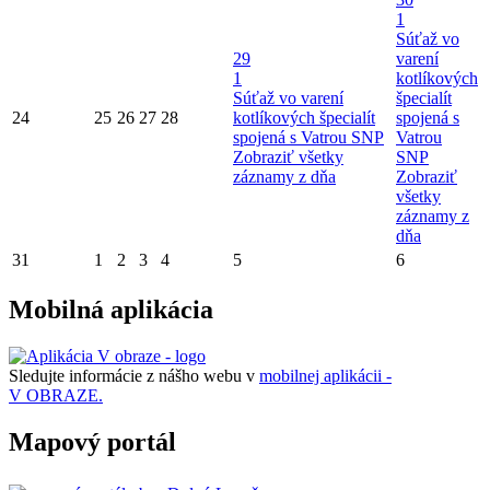
1
Súťaž vo
29
varení
1
kotlíkových
Súťaž vo varení
špecialít
24
25
26
27
28
kotlíkových špecialít
spojená s
spojená s Vatrou SNP
Vatrou
Zobraziť všetky
SNP
záznamy z dňa
Zobraziť
všetky
záznamy z
dňa
31
1
2
3
4
5
6
Mobilná aplikácia
Sledujte informácie z nášho webu v
mobilnej aplikácii -
V OBRAZE.
Mapový portál