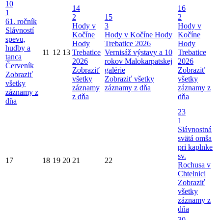
10
14
16
1
2
15
2
61. ročník
Hody v
3
Hody v
Slávností
Kočíne
Hody v Kočíne
Hody
Kočíne
spevu,
Hody
Trebatice 2026
Hody
hudby a
11
12
13
Trebatice
Vernisáž výstavy a 10
Trebatice
tanca
2026
rokov Malokarpatskej
2026
Červeník
Zobraziť
galérie
Zobraziť
Zobraziť
všetky
Zobraziť všetky
všetky
všetky
záznamy
záznamy z dňa
záznamy z
záznamy z
z dňa
dňa
dňa
23
1
Slávnostná
svätá omša
pri kaplnke
sv.
17
18
19
20
21
22
Rochusa v
Chtelnici
Zobraziť
všetky
záznamy z
dňa
30