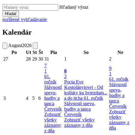
Hľadaný výraz
Hľadať
rozšírené vyhľadávanie
Kalendár
August
2026
Po
Ut
St
Št
Pia
So
Ne
27
28
29
30
31
1
2
7
9
1
8
1
61.
2
61. ročník
ročník
Pocta Eve
Slávností
Slávností
Kostolányiovej - Od
spevu,
spevu,
kolísky ku hviezdam...
hudby a
3
4
5
6
hudby a
a do ticha
61. ročník
tanca
tanca
Slávností spevu,
Červeník
Červeník
hudby a tanca
Zobraziť
Zobraziť
Červeník
všetky
všetky
Zobraziť všetky
záznamy z
záznamy
záznamy z dňa
dňa
z dňa