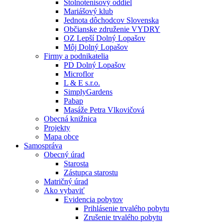
Stolnotenisový oddiel
Mariášový klub
Jednota dôchodcov Slovenska
Občianske združenie VYDRY
OZ Lepší Dolný Lopašov
Môj Dolný Lopašov
Firmy a podnikatelia
PD Dolný Lopašov
Microflor
L & E s.r.o.
SimplyGardens
Pabap
Masáže Petra Vlkovičová
Obecná knižnica
Projekty
Mapa obce
Samospráva
Obecný úrad
Starosta
Zástupca starostu
Matričný úrad
Ako vybaviť
Evidencia pobytov
Prihlásenie trvalého pobytu
Zrušenie trvalého pobytu