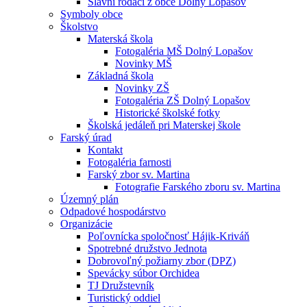
Slávni rodáci z obce Dolný Lopašov
Symboly obce
Školstvo
Materská škola
Fotogaléria MŠ Dolný Lopašov
Novinky MŠ
Základná škola
Novinky ZŠ
Fotogaléria ZŠ Dolný Lopašov
Historické školské fotky
Školská jedáleň pri Materskej škole
Farský úrad
Kontakt
Fotogaléria farnosti
Farský zbor sv. Martina
Fotografie Farského zboru sv. Martina
Územný plán
Odpadové hospodárstvo
Organizácie
Poľovnícka spoločnosť Hájik-Kriváň
Spotrebné družstvo Jednota
Dobrovoľný požiarny zbor (DPZ)
Spevácky súbor Orchidea
TJ Družstevník
Turistický oddiel