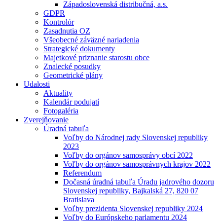
Západoslovenská distribučná, a.s.
GDPR
Kontrolór
Zasadnutia OZ
Všeobecné záväzné nariadenia
Strategické dokumenty
Majetkové priznanie starostu obce
Znalecké posudky
Geometrické plány
Udalosti
Aktuality
Kalendár podujatí
Fotogaléria
Zverejňovanie
Úradná tabuľa
Voľby do Národnej rady Slovenskej republiky
2023
Voľby do orgánov samosprávy obcí 2022
Voľby do orgánov samosprávnych krajov 2022
Referendum
Dočasná úradná tabuľa Úradu jadrového dozoru
Slovenskej republiky, Bajkalská 27, 820 07
Bratislava
Voľby prezidenta Slovenskej republiky 2024
Voľby do Európskeho parlamentu 2024