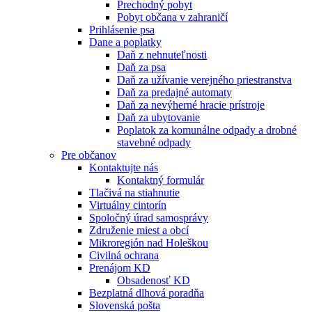
Prechodný pobyt
Pobyt občana v zahraničí
Prihlásenie psa
Dane a poplatky
Daň z nehnuteľnosti
Daň za psa
Daň za užívanie verejného priestranstva
Daň za predajné automaty
Daň za nevýherné hracie prístroje
Daň za ubytovanie
Poplatok za komunálne odpady a drobné
stavebné odpady
Pre občanov
Kontaktujte nás
Kontaktný formulár
Tlačivá na stiahnutie
Virtuálny cintorín
Spoločný úrad samosprávy
Združenie miest a obcí
Mikroregión nad Holeškou
Civilná ochrana
Prenájom KD
Obsadenosť KD
Bezplatná dlhová poradňa
Slovenská pošta