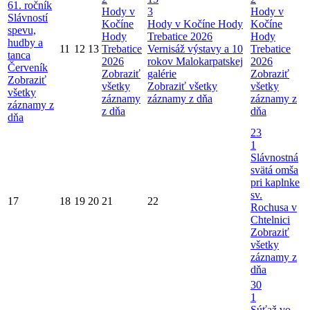
61. ročník
Hody v
3
Hody v
Slávností
Kočíne
Hody v Kočíne
Hody
Kočíne
spevu,
Hody
Trebatice 2026
Hody
hudby a
11
12
13
Trebatice
Vernisáž výstavy a 10
Trebatice
tanca
2026
rokov Malokarpatskej
2026
Červeník
Zobraziť
galérie
Zobraziť
Zobraziť
všetky
Zobraziť všetky
všetky
všetky
záznamy
záznamy z dňa
záznamy z
záznamy z
z dňa
dňa
dňa
23
1
Slávnostná
svätá omša
pri kaplnke
sv.
17
18
19
20
21
22
Rochusa v
Chtelnici
Zobraziť
všetky
záznamy z
dňa
30
1
Súťaž vo