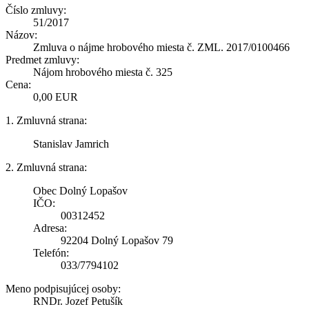
Číslo zmluvy:
51/2017
Názov:
Zmluva o nájme hrobového miesta č. ZML. 2017/0100466
Predmet zmluvy:
Nájom hrobového miesta č. 325
Cena:
0,00 EUR
1. Zmluvná strana:
Stanislav Jamrich
2. Zmluvná strana:
Obec Dolný Lopašov
IČO:
00312452
Adresa:
92204 Dolný Lopašov 79
Telefón:
033/7794102
Meno podpisujúcej osoby:
RNDr. Jozef Petušík