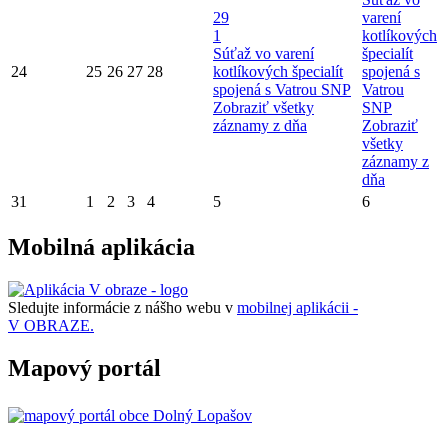
29
varení
1
kotlíkových
Súťaž vo varení
špecialít
24
25
26
27
28
kotlíkových špecialít
spojená s
spojená s Vatrou SNP
Vatrou
Zobraziť všetky
SNP
záznamy z dňa
Zobraziť
všetky
záznamy z
dňa
31
1
2
3
4
5
6
Mobilná aplikácia
Sledujte informácie z nášho webu v
mobilnej aplikácii -
V OBRAZE.
Mapový portál