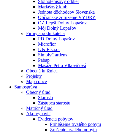
Stolnotenisový oddiel
Mariášový klub
Jednota dôchodcov Slovenska
Občianske združenie VYDRY
OZ Lepší Dolný Lopašov
Môj Dolný Lopašov
Firmy a podnikatelia
PD Dolný Lopašov
Microflor
L & E s.r.o.
SimplyGardens
Pabap
Masáže Petra Vlkovičová
Obecná knižnica
Projekty
Mapa obce
Samospráva
Obecný úrad
Starosta
Zástupca starostu
Matričný úrad
Ako vybaviť
Evidencia pobytov
Prihlásenie trvalého pobytu
Zrušenie trvalého pobytu