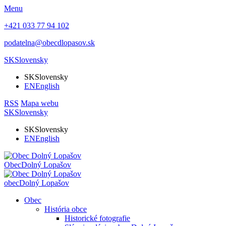
Menu
+421 033 77 94 102
podatelna@obecdlopasov.sk
SK
Slovensky
SK
Slovensky
EN
English
RSS
Mapa webu
SK
Slovensky
SK
Slovensky
EN
English
Obec
Dolný Lopašov
obec
Dolný Lopašov
Obec
História obce
Historické fotografie