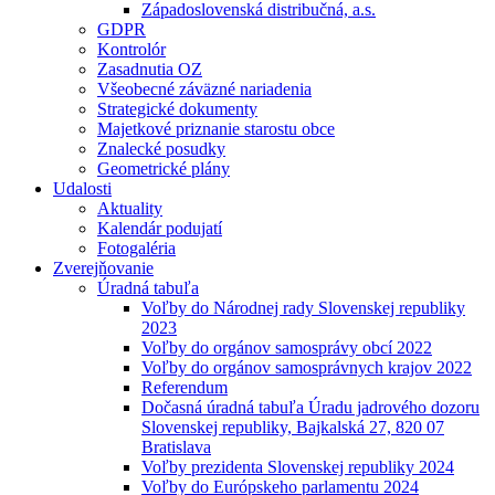
Západoslovenská distribučná, a.s.
GDPR
Kontrolór
Zasadnutia OZ
Všeobecné záväzné nariadenia
Strategické dokumenty
Majetkové priznanie starostu obce
Znalecké posudky
Geometrické plány
Udalosti
Aktuality
Kalendár podujatí
Fotogaléria
Zverejňovanie
Úradná tabuľa
Voľby do Národnej rady Slovenskej republiky
2023
Voľby do orgánov samosprávy obcí 2022
Voľby do orgánov samosprávnych krajov 2022
Referendum
Dočasná úradná tabuľa Úradu jadrového dozoru
Slovenskej republiky, Bajkalská 27, 820 07
Bratislava
Voľby prezidenta Slovenskej republiky 2024
Voľby do Európskeho parlamentu 2024