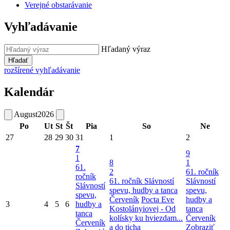
Verejné obstarávanie
Vyhľadávanie
Hľadaný výraz
Hľadať
rozšírené vyhľadávanie
Kalendár
August
2026
Po
Ut
St
Št
Pia
So
Ne
27
28
29
30
31
1
2
7
9
1
8
1
61.
2
61. ročník
ročník
61. ročník Slávností
Slávností
Slávností
spevu, hudby a tanca
spevu,
spevu,
Červeník
Pocta Eve
hudby a
3
4
5
6
hudby a
Kostolányiovej - Od
tanca
tanca
kolísky ku hviezdam...
Červeník
Červeník
a do ticha
Zobraziť