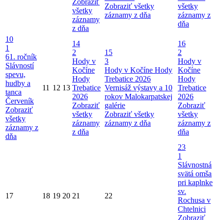
Zobraziť
Zobraziť všetky
všetky
všetky
záznamy z dňa
záznamy z
záznamy
dňa
z dňa
10
14
16
1
2
15
2
61. ročník
Hody v
3
Hody v
Slávností
Kočíne
Hody v Kočíne
Hody
Kočíne
spevu,
Hody
Trebatice 2026
Hody
hudby a
11
12
13
Trebatice
Vernisáž výstavy a 10
Trebatice
tanca
2026
rokov Malokarpatskej
2026
Červeník
Zobraziť
galérie
Zobraziť
Zobraziť
všetky
Zobraziť všetky
všetky
všetky
záznamy
záznamy z dňa
záznamy z
záznamy z
z dňa
dňa
dňa
23
1
Slávnostná
svätá omša
pri kaplnke
sv.
17
18
19
20
21
22
Rochusa v
Chtelnici
Zobraziť