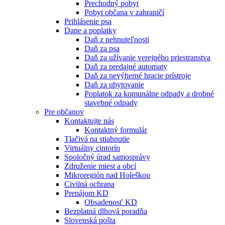
Prechodný pobyt
Pobyt občana v zahraničí
Prihlásenie psa
Dane a poplatky
Daň z nehnuteľnosti
Daň za psa
Daň za užívanie verejného priestranstva
Daň za predajné automaty
Daň za nevýherné hracie prístroje
Daň za ubytovanie
Poplatok za komunálne odpady a drobné
stavebné odpady
Pre občanov
Kontaktujte nás
Kontaktný formulár
Tlačivá na stiahnutie
Virtuálny cintorín
Spoločný úrad samosprávy
Združenie miest a obcí
Mikroregión nad Holeškou
Civilná ochrana
Prenájom KD
Obsadenosť KD
Bezplatná dlhová poradňa
Slovenská pošta