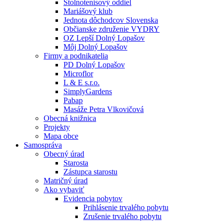
Stolnotenisový oddiel
Mariášový klub
Jednota dôchodcov Slovenska
Občianske združenie VYDRY
OZ Lepší Dolný Lopašov
Môj Dolný Lopašov
Firmy a podnikatelia
PD Dolný Lopašov
Microflor
L & E s.r.o.
SimplyGardens
Pabap
Masáže Petra Vlkovičová
Obecná knižnica
Projekty
Mapa obce
Samospráva
Obecný úrad
Starosta
Zástupca starostu
Matričný úrad
Ako vybaviť
Evidencia pobytov
Prihlásenie trvalého pobytu
Zrušenie trvalého pobytu