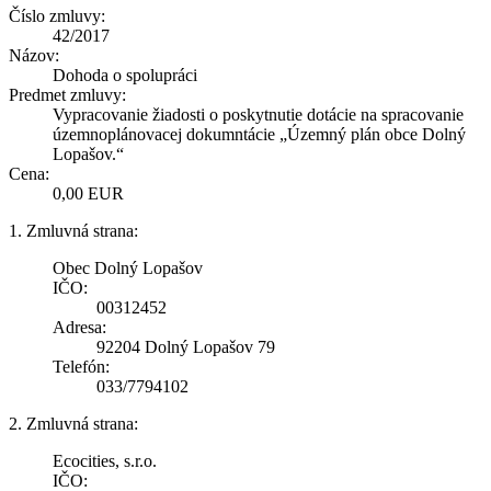
Číslo zmluvy:
42/2017
Názov:
Dohoda o spolupráci
Predmet zmluvy:
Vypracovanie žiadosti o poskytnutie dotácie na spracovanie
územnoplánovacej dokumntácie „Územný plán obce Dolný
Lopašov.“
Cena:
0,00 EUR
1. Zmluvná strana:
Obec Dolný Lopašov
IČO:
00312452
Adresa:
92204 Dolný Lopašov 79
Telefón:
033/7794102
2. Zmluvná strana:
Ecocities, s.r.o.
IČO: