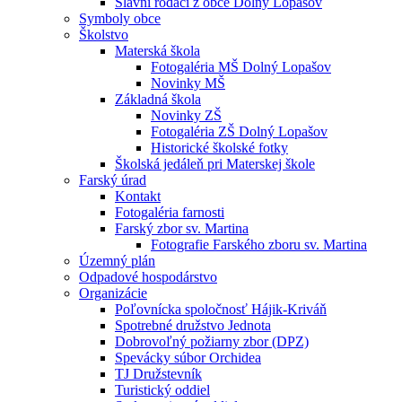
Slávni rodáci z obce Dolný Lopašov
Symboly obce
Školstvo
Materská škola
Fotogaléria MŠ Dolný Lopašov
Novinky MŠ
Základná škola
Novinky ZŠ
Fotogaléria ZŠ Dolný Lopašov
Historické školské fotky
Školská jedáleň pri Materskej škole
Farský úrad
Kontakt
Fotogaléria farnosti
Farský zbor sv. Martina
Fotografie Farského zboru sv. Martina
Územný plán
Odpadové hospodárstvo
Organizácie
Poľovnícka spoločnosť Hájik-Kriváň
Spotrebné družstvo Jednota
Dobrovoľný požiarny zbor (DPZ)
Spevácky súbor Orchidea
TJ Družstevník
Turistický oddiel