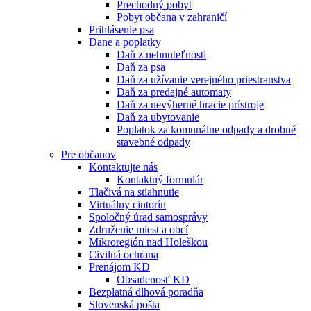
Prechodný pobyt
Pobyt občana v zahraničí
Prihlásenie psa
Dane a poplatky
Daň z nehnuteľnosti
Daň za psa
Daň za užívanie verejného priestranstva
Daň za predajné automaty
Daň za nevýherné hracie prístroje
Daň za ubytovanie
Poplatok za komunálne odpady a drobné
stavebné odpady
Pre občanov
Kontaktujte nás
Kontaktný formulár
Tlačivá na stiahnutie
Virtuálny cintorín
Spoločný úrad samosprávy
Združenie miest a obcí
Mikroregión nad Holeškou
Civilná ochrana
Prenájom KD
Obsadenosť KD
Bezplatná dlhová poradňa
Slovenská pošta