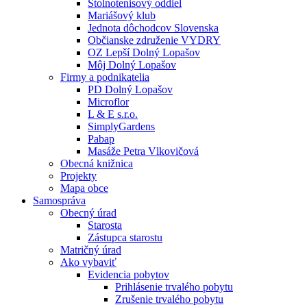
Stolnotenisový oddiel
Mariášový klub
Jednota dôchodcov Slovenska
Občianske združenie VYDRY
OZ Lepší Dolný Lopašov
Môj Dolný Lopašov
Firmy a podnikatelia
PD Dolný Lopašov
Microflor
L & E s.r.o.
SimplyGardens
Pabap
Masáže Petra Vlkovičová
Obecná knižnica
Projekty
Mapa obce
Samospráva
Obecný úrad
Starosta
Zástupca starostu
Matričný úrad
Ako vybaviť
Evidencia pobytov
Prihlásenie trvalého pobytu
Zrušenie trvalého pobytu