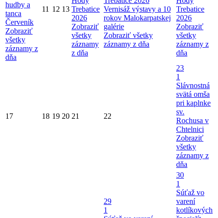
Hody
Trebatice 2026
Hody
hudby a
11
12
13
Trebatice
Vernisáž výstavy a 10
Trebatice
tanca
2026
rokov Malokarpatskej
2026
Červeník
Zobraziť
galérie
Zobraziť
Zobraziť
všetky
Zobraziť všetky
všetky
všetky
záznamy
záznamy z dňa
záznamy z
záznamy z
z dňa
dňa
dňa
23
1
Slávnostná
svätá omša
pri kaplnke
sv.
17
18
19
20
21
22
Rochusa v
Chtelnici
Zobraziť
všetky
záznamy z
dňa
30
1
Súťaž vo
29
varení
1
kotlíkových