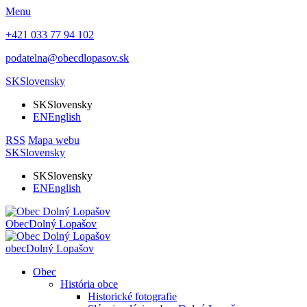
Menu
+421 033 77 94 102
podatelna@obecdlopasov.sk
SK
Slovensky
SK
Slovensky
EN
English
RSS
Mapa webu
SK
Slovensky
SK
Slovensky
EN
English
Obec
Dolný Lopašov
obec
Dolný Lopašov
Obec
História obce
Historické fotografie