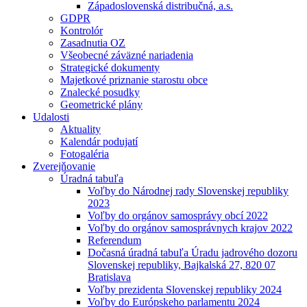
Západoslovenská distribučná, a.s.
GDPR
Kontrolór
Zasadnutia OZ
Všeobecné záväzné nariadenia
Strategické dokumenty
Majetkové priznanie starostu obce
Znalecké posudky
Geometrické plány
Udalosti
Aktuality
Kalendár podujatí
Fotogaléria
Zverejňovanie
Úradná tabuľa
Voľby do Národnej rady Slovenskej republiky
2023
Voľby do orgánov samosprávy obcí 2022
Voľby do orgánov samosprávnych krajov 2022
Referendum
Dočasná úradná tabuľa Úradu jadrového dozoru
Slovenskej republiky, Bajkalská 27, 820 07
Bratislava
Voľby prezidenta Slovenskej republiky 2024
Voľby do Európskeho parlamentu 2024