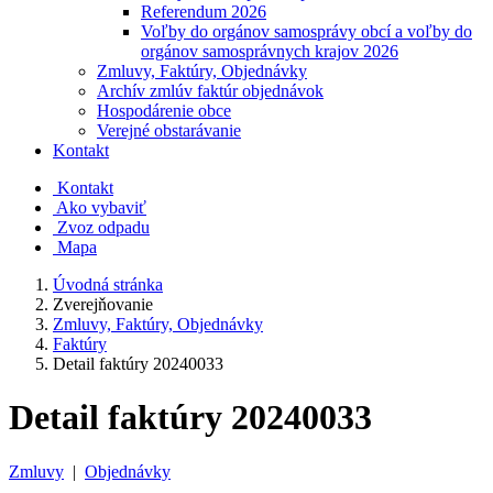
Referendum 2026
Voľby do orgánov samosprávy obcí a voľby do
orgánov samosprávnych krajov 2026
Zmluvy, Faktúry, Objednávky
Archív zmlúv faktúr objednávok
Hospodárenie obce
Verejné obstarávanie
Kontakt
Kontakt
Ako vybaviť
Zvoz odpadu
Mapa
Úvodná stránka
Zverejňovanie
Zmluvy, Faktúry, Objednávky
Faktúry
Detail faktúry 20240033
Detail faktúry 20240033
Zmluvy
|
Objednávky