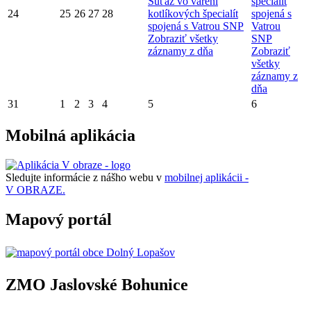
Súťaž vo varení
špecialít
24
25
26
27
28
kotlíkových špecialít
spojená s
spojená s Vatrou SNP
Vatrou
Zobraziť všetky
SNP
záznamy z dňa
Zobraziť
všetky
záznamy z
dňa
31
1
2
3
4
5
6
Mobilná aplikácia
Sledujte informácie z nášho webu v
mobilnej aplikácii -
V OBRAZE.
Mapový portál
ZMO Jaslovské Bohunice