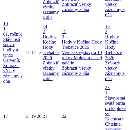
Zobraziť
Zobraziť všetky
všetky
všetky
záznamy z dňa
záznamy z
záznamy
dňa
z dňa
10
14
16
1
2
15
2
61. ročník
Hody v
3
Hody v
Slávností
Kočíne
Hody v Kočíne
Hody
Kočíne
spevu,
Hody
Trebatice 2026
Hody
hudby a
11
12
13
Trebatice
Vernisáž výstavy a 10
Trebatice
tanca
2026
rokov Malokarpatskej
2026
Červeník
Zobraziť
galérie
Zobraziť
Zobraziť
všetky
Zobraziť všetky
všetky
všetky
záznamy
záznamy z dňa
záznamy z
záznamy z
z dňa
dňa
dňa
23
1
Slávnostná
svätá omša
pri kaplnke
sv.
17
18
19
20
21
22
Rochusa v
Chtelnici
Zobraziť