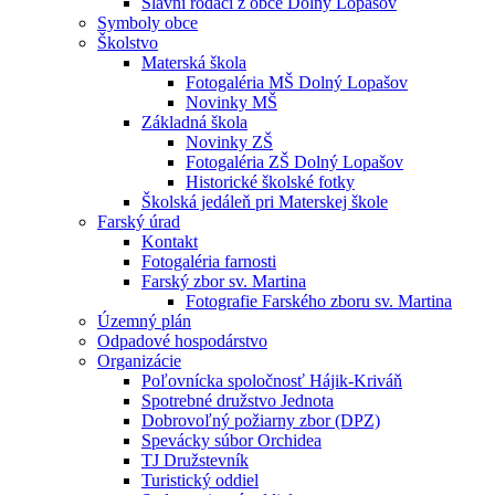
Slávni rodáci z obce Dolný Lopašov
Symboly obce
Školstvo
Materská škola
Fotogaléria MŠ Dolný Lopašov
Novinky MŠ
Základná škola
Novinky ZŠ
Fotogaléria ZŠ Dolný Lopašov
Historické školské fotky
Školská jedáleň pri Materskej škole
Farský úrad
Kontakt
Fotogaléria farnosti
Farský zbor sv. Martina
Fotografie Farského zboru sv. Martina
Územný plán
Odpadové hospodárstvo
Organizácie
Poľovnícka spoločnosť Hájik-Kriváň
Spotrebné družstvo Jednota
Dobrovoľný požiarny zbor (DPZ)
Spevácky súbor Orchidea
TJ Družstevník
Turistický oddiel