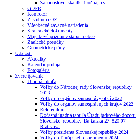
Západoslovenská distribučná, a.s.
GDPR
Kontrolór
Zasadnutia OZ
Všeobecné záväzné nariadenia
Strategické dokumenty
Majetkové priznanie starostu obce
Znalecké posudky
Geometrické plány
Udalosti
Aktuality
Kalendár podujatí
Fotogaléria
Zverejňovanie
Úradná tabuľa
Voľby do Národnej rady Slovenskej republiky
2023
Voľby do orgánov samosprávy obcí 2022
Voľby do orgánov samosprávnych krajov 2022
Referendum
Dočasná úradná tabuľa Úradu jadrového dozoru
Slovenskej republiky, Bajkalská 27, 820 07
Bratislava
Voľby prezidenta Slovenskej republiky 2024
Voľby do Európskeho parlamentu 2024