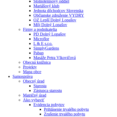
Stolnotenisový oddiel
Mariášový klub
Jednota dôchodcov Slovenska
Občianske združenie VYDRY
OZ Lepší Dolný Lopašov
Môj Dolný Lopašov
Firmy a podnikatelia
PD Dolný Lopašov
Microflor
L & E s.r.o.
SimplyGardens
Pabap
Masáže Petra Vlkovičová
Obecná knižnica
Projekty
Mapa obce
Samospráva
Obecný úrad
Starosta
Zástupca starostu
Matričný úrad
Ako vybaviť
Evidencia pobytov
Prihlásenie trvalého pobytu
Zrušenie trvalého pobytu