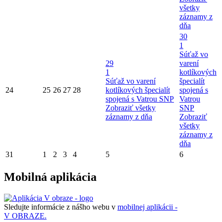
všetky
záznamy z
dňa
30
1
Súťaž vo
29
varení
1
kotlíkových
Súťaž vo varení
špecialít
24
25
26
27
28
kotlíkových špecialít
spojená s
spojená s Vatrou SNP
Vatrou
Zobraziť všetky
SNP
záznamy z dňa
Zobraziť
všetky
záznamy z
dňa
31
1
2
3
4
5
6
Mobilná aplikácia
Sledujte informácie z nášho webu v
mobilnej aplikácii -
V OBRAZE.