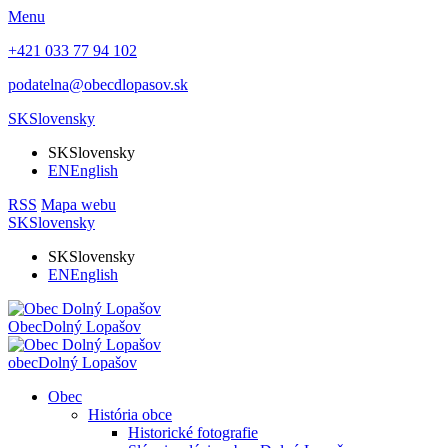
Menu
+421 033 77 94 102
podatelna@obecdlopasov.sk
SK
Slovensky
SK
Slovensky
EN
English
RSS
Mapa webu
SK
Slovensky
SK
Slovensky
EN
English
Obec
Dolný Lopašov
obec
Dolný Lopašov
Obec
História obce
Historické fotografie