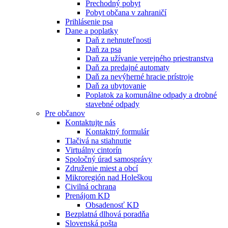
Prechodný pobyt
Pobyt občana v zahraničí
Prihlásenie psa
Dane a poplatky
Daň z nehnuteľnosti
Daň za psa
Daň za užívanie verejného priestranstva
Daň za predajné automaty
Daň za nevýherné hracie prístroje
Daň za ubytovanie
Poplatok za komunálne odpady a drobné
stavebné odpady
Pre občanov
Kontaktujte nás
Kontaktný formulár
Tlačivá na stiahnutie
Virtuálny cintorín
Spoločný úrad samosprávy
Združenie miest a obcí
Mikroregión nad Holeškou
Civilná ochrana
Prenájom KD
Obsadenosť KD
Bezplatná dlhová poradňa
Slovenská pošta