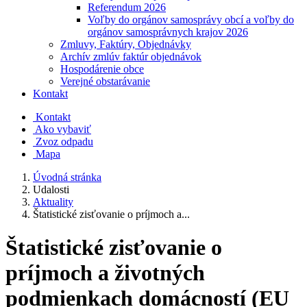
Referendum 2026
Voľby do orgánov samosprávy obcí a voľby do
orgánov samosprávnych krajov 2026
Zmluvy, Faktúry, Objednávky
Archív zmlúv faktúr objednávok
Hospodárenie obce
Verejné obstarávanie
Kontakt
Kontakt
Ako vybaviť
Zvoz odpadu
Mapa
Úvodná stránka
Udalosti
Aktuality
Štatistické zisťovanie o príjmoch a...
Štatistické zisťovanie o
príjmoch a životných
podmienkach domácností (EU