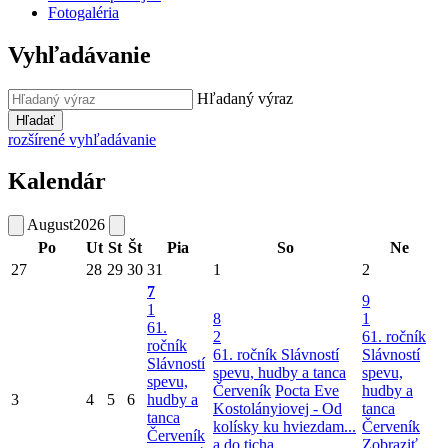
Fotogaléria
Vyhľadávanie
Hľadaný výraz
Hľadať
rozšírené vyhľadávanie
Kalendár
August
2026
Po
Ut
St
Št
Pia
So
Ne
27
28
29
30
31
1
2
7
9
1
8
1
61.
2
61. ročník
ročník
61. ročník Slávností
Slávností
Slávností
spevu, hudby a tanca
spevu,
spevu,
Červeník
Pocta Eve
hudby a
3
4
5
6
hudby a
Kostolányiovej - Od
tanca
tanca
kolísky ku hviezdam...
Červeník
Červeník
a do ticha
Zobraziť