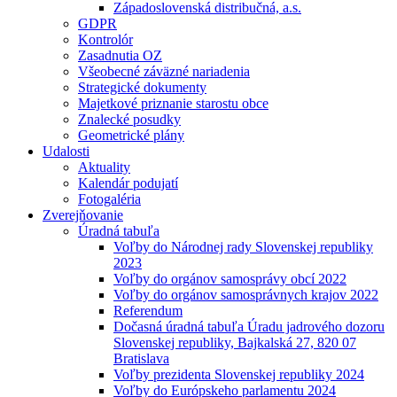
Západoslovenská distribučná, a.s.
GDPR
Kontrolór
Zasadnutia OZ
Všeobecné záväzné nariadenia
Strategické dokumenty
Majetkové priznanie starostu obce
Znalecké posudky
Geometrické plány
Udalosti
Aktuality
Kalendár podujatí
Fotogaléria
Zverejňovanie
Úradná tabuľa
Voľby do Národnej rady Slovenskej republiky
2023
Voľby do orgánov samosprávy obcí 2022
Voľby do orgánov samosprávnych krajov 2022
Referendum
Dočasná úradná tabuľa Úradu jadrového dozoru
Slovenskej republiky, Bajkalská 27, 820 07
Bratislava
Voľby prezidenta Slovenskej republiky 2024
Voľby do Európskeho parlamentu 2024