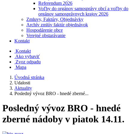
Referendum 2026
Voľby do orgánov samosprávy obcí a voľby do
orgánov samosprávnych krajov 2026
Zmluvy, Faktúry, Objednávky
Archív zmlúv faktúr objednávok
Hospodárenie obce
Verejné obstarávanie
Kontakt
Kontakt
Ako vybaviť
Zvoz odpadu
Mapa
Úvodná stránka
Udalosti
Aktuality
Posledný vývoz BRO - hnedé zberné...
Posledný vývoz BRO - hnedé
zberné nádoby v piatok 14.11.