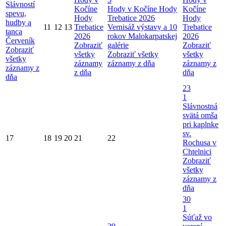
Slávností
Kočíne
Hody v Kočíne
Hody
Kočíne
spevu,
Hody
Trebatice 2026
Hody
hudby a
11
12
13
Trebatice
Vernisáž výstavy a 10
Trebatice
tanca
2026
rokov Malokarpatskej
2026
Červeník
Zobraziť
galérie
Zobraziť
Zobraziť
všetky
Zobraziť všetky
všetky
všetky
záznamy
záznamy z dňa
záznamy z
záznamy z
z dňa
dňa
dňa
23
1
Slávnostná
svätá omša
pri kaplnke
sv.
17
18
19
20
21
22
Rochusa v
Chtelnici
Zobraziť
všetky
záznamy z
dňa
30
1
Súťaž vo