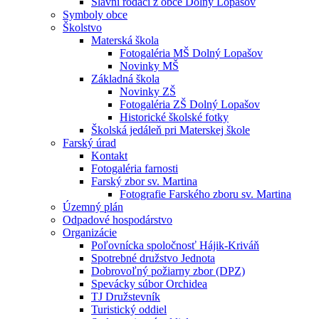
Slávni rodáci z obce Dolný Lopašov
Symboly obce
Školstvo
Materská škola
Fotogaléria MŠ Dolný Lopašov
Novinky MŠ
Základná škola
Novinky ZŠ
Fotogaléria ZŠ Dolný Lopašov
Historické školské fotky
Školská jedáleň pri Materskej škole
Farský úrad
Kontakt
Fotogaléria farnosti
Farský zbor sv. Martina
Fotografie Farského zboru sv. Martina
Územný plán
Odpadové hospodárstvo
Organizácie
Poľovnícka spoločnosť Hájik-Kriváň
Spotrebné družstvo Jednota
Dobrovoľný požiarny zbor (DPZ)
Spevácky súbor Orchidea
TJ Družstevník
Turistický oddiel