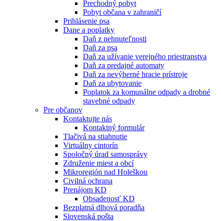
Prechodný pobyt
Pobyt občana v zahraničí
Prihlásenie psa
Dane a poplatky
Daň z nehnuteľnosti
Daň za psa
Daň za užívanie verejného priestranstva
Daň za predajné automaty
Daň za nevýherné hracie prístroje
Daň za ubytovanie
Poplatok za komunálne odpady a drobné
stavebné odpady
Pre občanov
Kontaktujte nás
Kontaktný formulár
Tlačivá na stiahnutie
Virtuálny cintorín
Spoločný úrad samosprávy
Združenie miest a obcí
Mikroregión nad Holeškou
Civilná ochrana
Prenájom KD
Obsadenosť KD
Bezplatná dlhová poradňa
Slovenská pošta