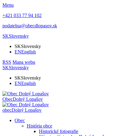
Menu
+421 033 77 94 102
podatelna@obecdlopasov.sk
SK
Slovensky
SK
Slovensky
EN
English
RSS
Mapa webu
SK
Slovensky
SK
Slovensky
EN
English
Obec
Dolný Lopašov
obec
Dolný Lopašov
Obec
História obce
Historické fotografie