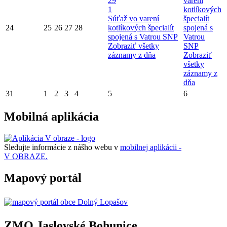
29
varení
1
kotlíkových
Súťaž vo varení
špecialít
24
25
26
27
28
kotlíkových špecialít
spojená s
spojená s Vatrou SNP
Vatrou
Zobraziť všetky
SNP
záznamy z dňa
Zobraziť
všetky
záznamy z
dňa
31
1
2
3
4
5
6
Mobilná aplikácia
Sledujte informácie z nášho webu v
mobilnej aplikácii -
V OBRAZE.
Mapový portál
ZMO Jaslovské Bohunice