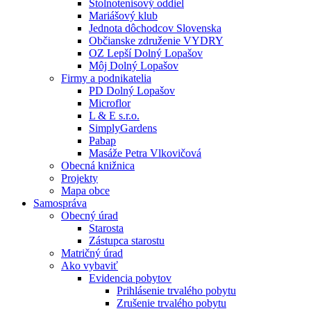
Stolnotenisový oddiel
Mariášový klub
Jednota dôchodcov Slovenska
Občianske združenie VYDRY
OZ Lepší Dolný Lopašov
Môj Dolný Lopašov
Firmy a podnikatelia
PD Dolný Lopašov
Microflor
L & E s.r.o.
SimplyGardens
Pabap
Masáže Petra Vlkovičová
Obecná knižnica
Projekty
Mapa obce
Samospráva
Obecný úrad
Starosta
Zástupca starostu
Matričný úrad
Ako vybaviť
Evidencia pobytov
Prihlásenie trvalého pobytu
Zrušenie trvalého pobytu