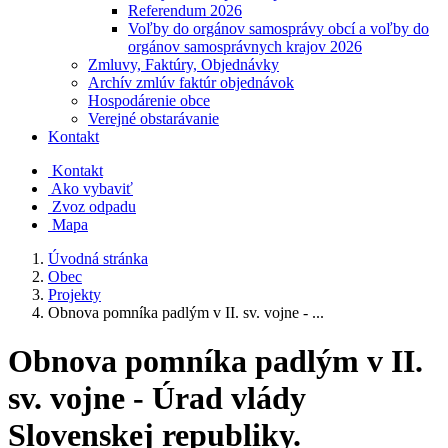
Referendum 2026
Voľby do orgánov samosprávy obcí a voľby do
orgánov samosprávnych krajov 2026
Zmluvy, Faktúry, Objednávky
Archív zmlúv faktúr objednávok
Hospodárenie obce
Verejné obstarávanie
Kontakt
Kontakt
Ako vybaviť
Zvoz odpadu
Mapa
Úvodná stránka
Obec
Projekty
Obnova pomníka padlým v II. sv. vojne - ...
Obnova pomníka padlým v II.
sv. vojne - Úrad vlády
Slovenskej republiky.