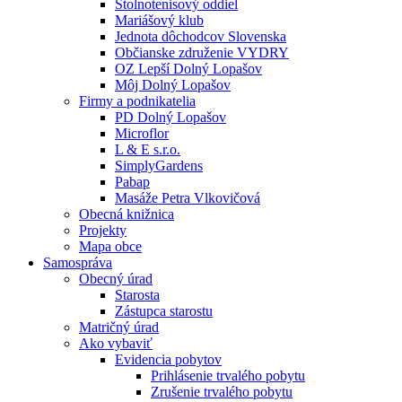
Stolnotenisový oddiel
Mariášový klub
Jednota dôchodcov Slovenska
Občianske združenie VYDRY
OZ Lepší Dolný Lopašov
Môj Dolný Lopašov
Firmy a podnikatelia
PD Dolný Lopašov
Microflor
L & E s.r.o.
SimplyGardens
Pabap
Masáže Petra Vlkovičová
Obecná knižnica
Projekty
Mapa obce
Samospráva
Obecný úrad
Starosta
Zástupca starostu
Matričný úrad
Ako vybaviť
Evidencia pobytov
Prihlásenie trvalého pobytu
Zrušenie trvalého pobytu