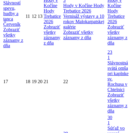
Hody v
3
Hody v
Slávností
Kočíne
Hody v Kočíne
Hody
Kočíne
spevu,
Hody
Trebatice 2026
Hody
hudby a
11
12
13
Trebatice
Vernisáž výstavy a 10
Trebatice
tanca
2026
rokov Malokarpatskej
2026
Červeník
Zobraziť
galérie
Zobraziť
Zobraziť
všetky
Zobraziť všetky
všetky
všetky
záznamy
záznamy z dňa
záznamy z
záznamy z
z dňa
dňa
dňa
23
1
Slávnostná
svätá omša
pri kaplnke
sv.
17
18
19
20
21
22
Rochusa v
Chtelnici
Zobraziť
všetky
záznamy z
dňa
30
1
Súťaž vo