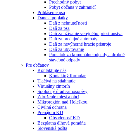
Prechodný pobyt
Pobyt občana v zahraničí
Prihlásenie psa
Dane a poplatky
Daň z nehnuteľnosti
Daň za psa
Daň za užívanie verejného priestranstva
Daň za predajné automaty
Daň za nevýherné hracie prístroje
Daň za ubytovanie
Poplatok za komunálne odpady a drobné
stavebné odpady
Pre občanov
Kontaktujte nás
Kontaktný formulár
Tlačivá na stiahnutie
Virtuálny cintorín
Spoločný úrad samosprávy
Združenie miest a obcí
Mikroregión nad Holeškou
Civilná ochrana
Prenájom KD
Obsadenosť KD
Bezplatná dlhová poradňa
Slovenská pošta