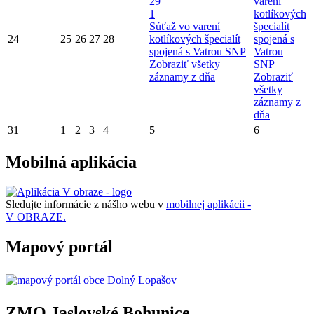
29
varení
1
kotlíkových
Súťaž vo varení
špecialít
24
25
26
27
28
kotlíkových špecialít
spojená s
spojená s Vatrou SNP
Vatrou
Zobraziť všetky
SNP
záznamy z dňa
Zobraziť
všetky
záznamy z
dňa
31
1
2
3
4
5
6
Mobilná aplikácia
Sledujte informácie z nášho webu v
mobilnej aplikácii -
V OBRAZE.
Mapový portál
ZMO Jaslovské Bohunice