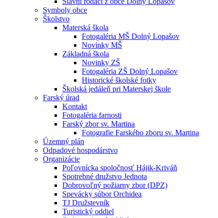
Slávni rodáci z obce Dolný Lopašov
Symboly obce
Školstvo
Materská škola
Fotogaléria MŠ Dolný Lopašov
Novinky MŠ
Základná škola
Novinky ZŠ
Fotogaléria ZŠ Dolný Lopašov
Historické školské fotky
Školská jedáleň pri Materskej škole
Farský úrad
Kontakt
Fotogaléria farnosti
Farský zbor sv. Martina
Fotografie Farského zboru sv. Martina
Územný plán
Odpadové hospodárstvo
Organizácie
Poľovnícka spoločnosť Hájik-Kriváň
Spotrebné družstvo Jednota
Dobrovoľný požiarny zbor (DPZ)
Spevácky súbor Orchidea
TJ Družstevník
Turistický oddiel