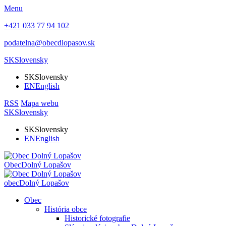
Menu
+421 033 77 94 102
podatelna@obecdlopasov.sk
SK
Slovensky
SK
Slovensky
EN
English
RSS
Mapa webu
SK
Slovensky
SK
Slovensky
EN
English
Obec
Dolný Lopašov
obec
Dolný Lopašov
Obec
História obce
Historické fotografie