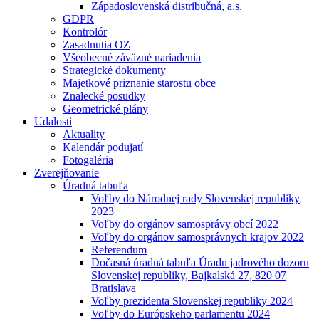
Západoslovenská distribučná, a.s.
GDPR
Kontrolór
Zasadnutia OZ
Všeobecné záväzné nariadenia
Strategické dokumenty
Majetkové priznanie starostu obce
Znalecké posudky
Geometrické plány
Udalosti
Aktuality
Kalendár podujatí
Fotogaléria
Zverejňovanie
Úradná tabuľa
Voľby do Národnej rady Slovenskej republiky
2023
Voľby do orgánov samosprávy obcí 2022
Voľby do orgánov samosprávnych krajov 2022
Referendum
Dočasná úradná tabuľa Úradu jadrového dozoru
Slovenskej republiky, Bajkalská 27, 820 07
Bratislava
Voľby prezidenta Slovenskej republiky 2024
Voľby do Európskeho parlamentu 2024