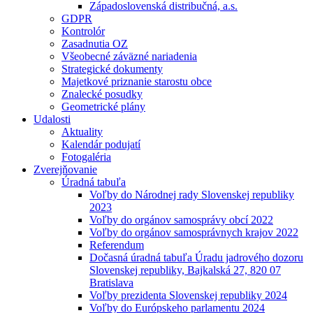
Západoslovenská distribučná, a.s.
GDPR
Kontrolór
Zasadnutia OZ
Všeobecné záväzné nariadenia
Strategické dokumenty
Majetkové priznanie starostu obce
Znalecké posudky
Geometrické plány
Udalosti
Aktuality
Kalendár podujatí
Fotogaléria
Zverejňovanie
Úradná tabuľa
Voľby do Národnej rady Slovenskej republiky
2023
Voľby do orgánov samosprávy obcí 2022
Voľby do orgánov samosprávnych krajov 2022
Referendum
Dočasná úradná tabuľa Úradu jadrového dozoru
Slovenskej republiky, Bajkalská 27, 820 07
Bratislava
Voľby prezidenta Slovenskej republiky 2024
Voľby do Európskeho parlamentu 2024