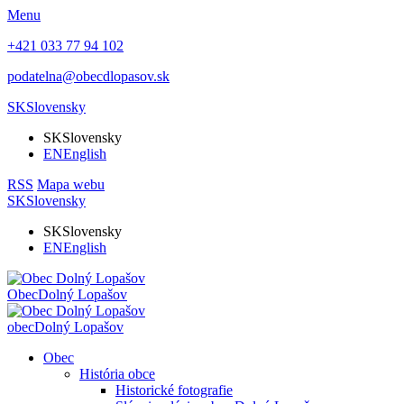
Menu
+421 033 77 94 102
podatelna@obecdlopasov.sk
SK
Slovensky
SK
Slovensky
EN
English
RSS
Mapa webu
SK
Slovensky
SK
Slovensky
EN
English
Obec
Dolný Lopašov
obec
Dolný Lopašov
Obec
História obce
Historické fotografie