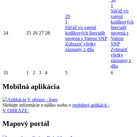
1
Súťaž vo
29
varení
1
kotlíkových
Súťaž vo varení
špecialít
24
25
26
27
28
kotlíkových špecialít
spojená s
spojená s Vatrou SNP
Vatrou
Zobraziť všetky
SNP
záznamy z dňa
Zobraziť
všetky
záznamy z
dňa
31
1
2
3
4
5
6
Mobilná aplikácia
Sledujte informácie z nášho webu v
mobilnej aplikácii -
V OBRAZE.
Mapový portál