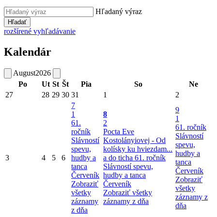
Hľadaný výraz
Hľadať
rozšírené vyhľadávanie
Kalendár
August
2026
Po
Ut
St
Št
Pia
So
Ne
27
28
29
30
31
1
2
7
9
1
8
1
61.
2
61. ročník
ročník
Pocta Eve
Slávností
Slávností
Kostolányiovej - Od
spevu,
spevu,
kolísky ku hviezdam...
hudby a
3
4
5
6
hudby a
a do ticha
61. ročník
tanca
tanca
Slávností spevu,
Červeník
Červeník
hudby a tanca
Zobraziť
Zobraziť
Červeník
všetky
všetky
Zobraziť všetky
záznamy z
záznamy
záznamy z dňa
dňa
z dňa