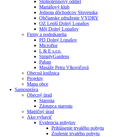
Stolnotenisový oddiel
Mariášový klub
Jednota dôchodcov Slovenska
Občianske združenie VYDRY
OZ Lepší Dolný Lopašov
Môj Dolný Lopašov
Firmy a podnikatelia
PD Dolný Lopašov
Microflor
L & E s.r.o.
SimplyGardens
Pabap
Masáže Petra Vlkovičová
Obecná knižnica
Projekty
Mapa obce
Samospráva
Obecný úrad
Starosta
Zástupca starostu
Matričný úrad
Ako vybaviť
Evidencia pobytov
Prihlásenie trvalého pobytu
Zrušenie trvalého pobytu