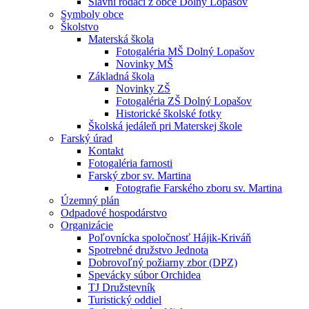
Slávni rodáci z obce Dolný Lopašov
Symboly obce
Školstvo
Materská škola
Fotogaléria MŠ Dolný Lopašov
Novinky MŠ
Základná škola
Novinky ZŠ
Fotogaléria ZŠ Dolný Lopašov
Historické školské fotky
Školská jedáleň pri Materskej škole
Farský úrad
Kontakt
Fotogaléria farnosti
Farský zbor sv. Martina
Fotografie Farského zboru sv. Martina
Územný plán
Odpadové hospodárstvo
Organizácie
Poľovnícka spoločnosť Hájik-Kriváň
Spotrebné družstvo Jednota
Dobrovoľný požiarny zbor (DPZ)
Spevácky súbor Orchidea
TJ Družstevník
Turistický oddiel