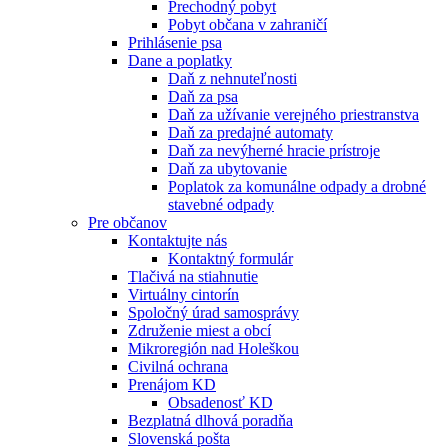
Prechodný pobyt
Pobyt občana v zahraničí
Prihlásenie psa
Dane a poplatky
Daň z nehnuteľnosti
Daň za psa
Daň za užívanie verejného priestranstva
Daň za predajné automaty
Daň za nevýherné hracie prístroje
Daň za ubytovanie
Poplatok za komunálne odpady a drobné
stavebné odpady
Pre občanov
Kontaktujte nás
Kontaktný formulár
Tlačivá na stiahnutie
Virtuálny cintorín
Spoločný úrad samosprávy
Združenie miest a obcí
Mikroregión nad Holeškou
Civilná ochrana
Prenájom KD
Obsadenosť KD
Bezplatná dlhová poradňa
Slovenská pošta