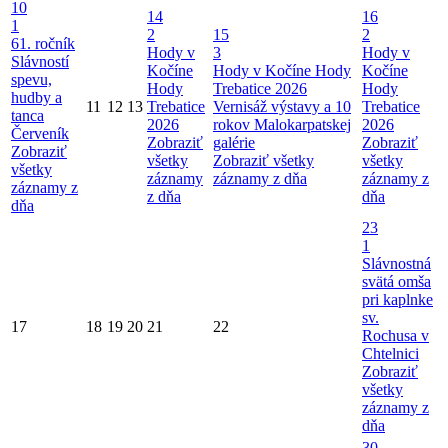
10
14
16
1
2
15
2
61. ročník
Hody v
3
Hody v
Slávností
Kočíne
Hody v Kočíne
Hody
Kočíne
spevu,
Hody
Trebatice 2026
Hody
hudby a
11
12
13
Trebatice
Vernisáž výstavy a 10
Trebatice
tanca
2026
rokov Malokarpatskej
2026
Červeník
Zobraziť
galérie
Zobraziť
Zobraziť
všetky
Zobraziť všetky
všetky
všetky
záznamy
záznamy z dňa
záznamy z
záznamy z
z dňa
dňa
dňa
23
1
Slávnostná
svätá omša
pri kaplnke
sv.
17
18
19
20
21
22
Rochusa v
Chtelnici
Zobraziť
všetky
záznamy z
dňa
30