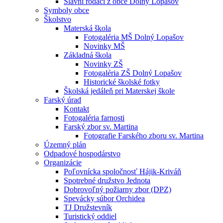
Slávni rodáci z obce Dolný Lopašov
Symboly obce
Školstvo
Materská škola
Fotogaléria MŠ Dolný Lopašov
Novinky MŠ
Základná škola
Novinky ZŠ
Fotogaléria ZŠ Dolný Lopašov
Historické školské fotky
Školská jedáleň pri Materskej škole
Farský úrad
Kontakt
Fotogaléria farnosti
Farský zbor sv. Martina
Fotografie Farského zboru sv. Martina
Územný plán
Odpadové hospodárstvo
Organizácie
Poľovnícka spoločnosť Hájik-Kriváň
Spotrebné družstvo Jednota
Dobrovoľný požiarny zbor (DPZ)
Spevácky súbor Orchidea
TJ Družstevník
Turistický oddiel