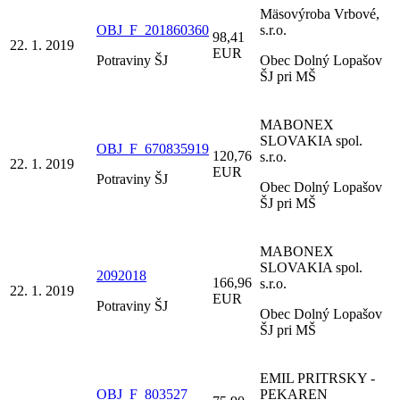
Mäsovýroba Vrbové,
OBJ_F_201860360
s.r.o.
98,41
22. 1. 2019
EUR
Potraviny ŠJ
Obec Dolný Lopašov
ŠJ pri MŠ
MABONEX
SLOVAKIA spol.
OBJ_F_670835919
120,76
s.r.o.
22. 1. 2019
EUR
Potraviny ŠJ
Obec Dolný Lopašov
ŠJ pri MŠ
MABONEX
SLOVAKIA spol.
2092018
166,96
s.r.o.
22. 1. 2019
EUR
Potraviny ŠJ
Obec Dolný Lopašov
ŠJ pri MŠ
EMIL PRITRSKY -
OBJ_F_803527
PEKAREN