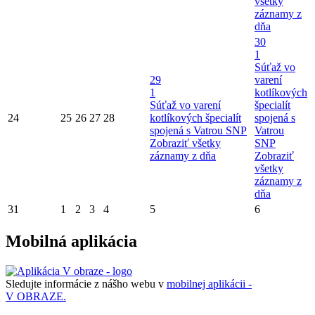
všetky
záznamy z
dňa
30
1
Súťaž vo
29
varení
1
kotlíkových
Súťaž vo varení
špecialít
24
25
26
27
28
kotlíkových špecialít
spojená s
spojená s Vatrou SNP
Vatrou
Zobraziť všetky
SNP
záznamy z dňa
Zobraziť
všetky
záznamy z
dňa
31
1
2
3
4
5
6
Mobilná aplikácia
Sledujte informácie z nášho webu v
mobilnej aplikácii -
V OBRAZE.