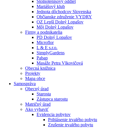
Stolnotenisový oddiel
Mariášový klub
Jednota dôchodcov Slovenska
Občianske združenie VYDRY
OZ Lepší Dolný Lopašov
Môj Dolný Lopašov
Firmy a podnikatelia
PD Dolný Lopašov
Microflor
L & E s.r.o.
SimplyGardens
Pabap
Masáže Petra Vlkovičová
Obecná knižnica
Projekty
Mapa obce
Samospráva
Obecný úrad
Starosta
Zástupca starostu
Matričný úrad
Ako vybaviť
Evidencia pobytov
Prihlásenie trvalého pobytu
Zrušenie trvalého pobytu