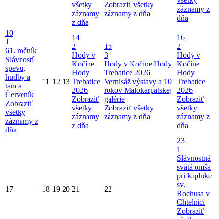
všetky
všetky
Zobraziť všetky
záznamy z
záznamy
záznamy z dňa
dňa
z dňa
10
14
16
1
2
15
2
61. ročník
Hody v
3
Hody v
Slávností
Kočíne
Hody v Kočíne
Hody
Kočíne
spevu,
Hody
Trebatice 2026
Hody
hudby a
11
12
13
Trebatice
Vernisáž výstavy a 10
Trebatice
tanca
2026
rokov Malokarpatskej
2026
Červeník
Zobraziť
galérie
Zobraziť
Zobraziť
všetky
Zobraziť všetky
všetky
všetky
záznamy
záznamy z dňa
záznamy z
záznamy z
z dňa
dňa
dňa
23
1
Slávnostná
svätá omša
pri kaplnke
sv.
17
18
19
20
21
22
Rochusa v
Chtelnici
Zobraziť