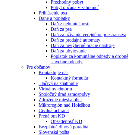
Prechodný pobyt
Pobyt občana v zahraničí
Prihlásenie psa
Dane a poplatky
Daň z nehnuteľnosti
Daň za psa
Daň za užívanie verejného priestranstva
Daň za predajné automaty
Daň za nevýherné hracie prístroje
Daň za ubytovanie
Poplatok za komunálne odpady a drobné
stavebné odpady
Pre občanov
Kontaktujte nás
Kontaktný formulár
Tlačivá na stiahnutie
Virtuálny cintorín
Spoločný úrad samosprávy
Združenie miest a obcí
Mikroregión nad Holeškou
Civilná ochrana
Prenájom KD
Obsadenosť KD
Bezplatná dlhová poradňa
Slovenská pošta