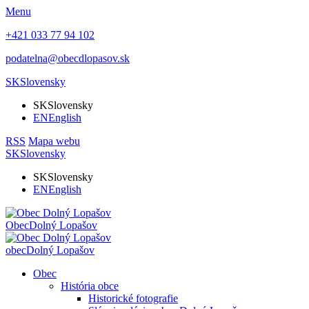
Menu
+421 033 77 94 102
podatelna@obecdlopasov.sk
SK
Slovensky
SK
Slovensky
EN
English
RSS
Mapa webu
SK
Slovensky
SK
Slovensky
EN
English
Obec
Dolný Lopašov
obec
Dolný Lopašov
Obec
História obce
Historické fotografie