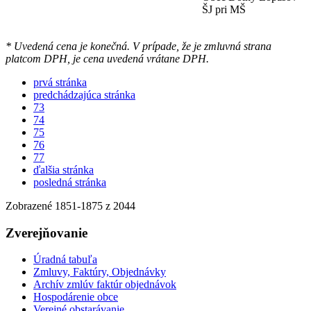
ŠJ pri MŠ
* Uvedená cena je konečná. V prípade, že je zmluvná strana
platcom DPH, je cena uvedená vrátane DPH.
prvá stránka
predchádzajúca stránka
73
74
75
76
77
ďalšia stránka
posledná stránka
Zobrazené
1851
-
1875
z 2044
Zverejňovanie
Úradná tabuľa
Zmluvy, Faktúry, Objednávky
Archív zmlúv faktúr objednávok
Hospodárenie obce
Verejné obstarávanie