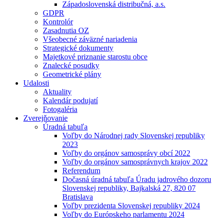
Západoslovenská distribučná, a.s.
GDPR
Kontrolór
Zasadnutia OZ
Všeobecné záväzné nariadenia
Strategické dokumenty
Majetkové priznanie starostu obce
Znalecké posudky
Geometrické plány
Udalosti
Aktuality
Kalendár podujatí
Fotogaléria
Zverejňovanie
Úradná tabuľa
Voľby do Národnej rady Slovenskej republiky
2023
Voľby do orgánov samosprávy obcí 2022
Voľby do orgánov samosprávnych krajov 2022
Referendum
Dočasná úradná tabuľa Úradu jadrového dozoru
Slovenskej republiky, Bajkalská 27, 820 07
Bratislava
Voľby prezidenta Slovenskej republiky 2024
Voľby do Európskeho parlamentu 2024