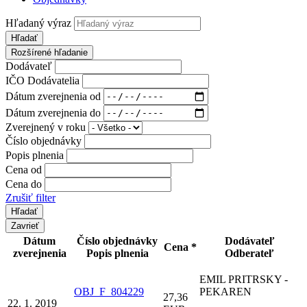
Hľadaný výraz
Hľadať
Rozšírené hľadanie
Dodávateľ
IČO Dodávatelia
Dátum zverejnenia od
Dátum zverejnenia do
Zverejnený v roku
Číslo objednávky
Popis plnenia
Cena od
Cena do
Zrušiť filter
Zavrieť
Dátum
Číslo objednávky
Dodávateľ
Cena *
zverejnenia
Popis plnenia
Odberateľ
EMIL PRITRSKY -
OBJ_F_804229
PEKAREN
27,36
22. 1. 2019