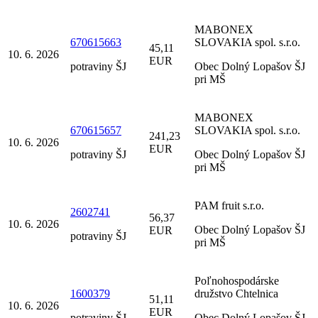
MABONEX
670615663
SLOVAKIA spol. s.r.o.
45,11
10. 6. 2026
EUR
potraviny ŠJ
Obec Dolný Lopašov ŠJ
pri MŠ
MABONEX
670615657
SLOVAKIA spol. s.r.o.
241,23
10. 6. 2026
EUR
potraviny ŠJ
Obec Dolný Lopašov ŠJ
pri MŠ
PAM fruit s.r.o.
2602741
56,37
10. 6. 2026
Obec Dolný Lopašov ŠJ
EUR
potraviny ŠJ
pri MŠ
Poľnohospodárske
1600379
družstvo Chtelnica
51,11
10. 6. 2026
EUR
potraviny ŠJ
Obec Dolný Lopašov ŠJ