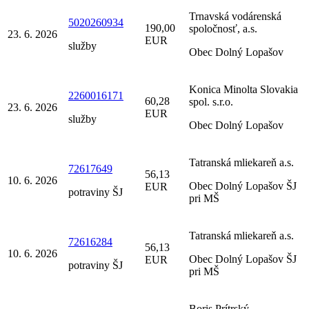
Trnavská vodárenská
5020260934
190,00
spoločnosť, a.s.
23. 6. 2026
EUR
služby
Obec Dolný Lopašov
Konica Minolta Slovakia
2260016171
60,28
spol. s.r.o.
23. 6. 2026
EUR
služby
Obec Dolný Lopašov
Tatranská mliekareň a.s.
72617649
56,13
10. 6. 2026
Obec Dolný Lopašov ŠJ
EUR
potraviny ŠJ
pri MŠ
Tatranská mliekareň a.s.
72616284
56,13
10. 6. 2026
Obec Dolný Lopašov ŠJ
EUR
potraviny ŠJ
pri MŠ
Boris Prítrský