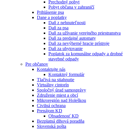
Prechodný pobyt
Pobyt občana v zahraničí
Prihlásenie psa
Dane a poplatky
Daň z nehnuteľnosti
Daň za psa
Daň za užívanie verejného priestranstva
Daň za predajné automaty
Daň za nevýherné hracie prístroje
Daň za ubytovanie
Poplatok za komunálne odpady a drobné
stavebné odpady
Pre občanov
Kontaktujte nás
Kontaktný formulár
Tlačivá na stiahnutie
Virtuálny cintorín
Spoločný úrad samosprávy
Združenie miest a obcí
Mikroregión nad Holeškou
Civilná ochrana
Prenájom KD
Obsadenosť KD
Bezplatná dlhová poradňa
Slovenská pošta