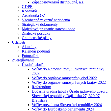
Západoslovenská distribučná, a.s.
GDPR
Kontrolór
Zasadnutia OZ
Všeobecné záväzné nariadenia
Strategické dokumenty
Majetkové priznanie starostu obce
Znalecké posudky
Geometrické plány
Udalosti
Aktuality
Kalendár podujatí
Fotogaléria
Zverejňovanie
Úradná tabuľa
Voľby do Národnej rady Slovenskej republiky
2023
Voľby do orgánov samosprávy obcí 2022
Voľby do orgánov samosprávnych krajov 2022
Referendum
Dočasná úradná tabuľa Úradu jadrového dozoru
Slovenskej republiky, Bajkalská 27, 820 07
Bratislava
Voľby prezidenta Slovenskej republiky 2024
Voľby do Európskeho parlamentu 2024