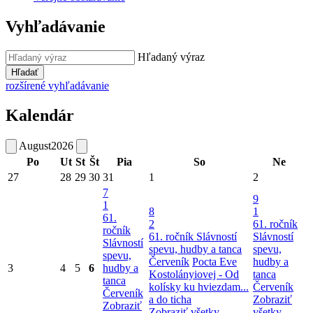
Vyhľadávanie
Hľadaný výraz
Hľadať
rozšírené vyhľadávanie
Kalendár
August
2026
Po
Ut
St
Št
Pia
So
Ne
27
28
29
30
31
1
2
7
9
1
8
1
61.
2
61. ročník
ročník
61. ročník Slávností
Slávností
Slávností
spevu, hudby a tanca
spevu,
spevu,
Červeník
Pocta Eve
hudby a
3
4
5
6
hudby a
Kostolányiovej - Od
tanca
tanca
kolísky ku hviezdam...
Červeník
Červeník
a do ticha
Zobraziť
Zobraziť
Zobraziť všetky
všetky