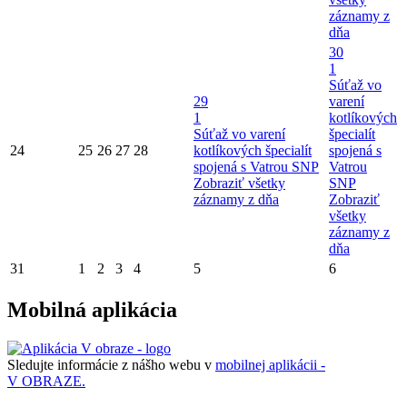
záznamy z
dňa
30
1
Súťaž vo
29
varení
1
kotlíkových
Súťaž vo varení
špecialít
24
25
26
27
28
kotlíkových špecialít
spojená s
spojená s Vatrou SNP
Vatrou
Zobraziť všetky
SNP
záznamy z dňa
Zobraziť
všetky
záznamy z
dňa
31
1
2
3
4
5
6
Mobilná aplikácia
Sledujte informácie z nášho webu v
mobilnej aplikácii -
V OBRAZE.