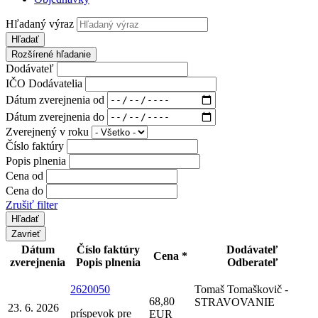
Hľadaný výraz
Hľadať
Rozšírené hľadanie
Dodávateľ
IČO Dodávatelia
Dátum zverejnenia od
Dátum zverejnenia do
Zverejnený v roku
Číslo faktúry
Popis plnenia
Cena od
Cena do
Zrušiť filter
Zavrieť
Dátum
Číslo faktúry
Dodávateľ
Cena *
zverejnenia
Popis plnenia
Odberateľ
2620050
Tomaš Tomaškovič -
68,80
STRAVOVANIE
23. 6. 2026
príspevok pre
EUR