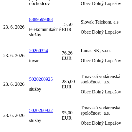
dôchodcov
Obec Dolný Lopašov
8389599388
Slovak Telekom, a.s.
15,50
23. 6. 2026
telekomunikačné
EUR
Obec Dolný Lopašov
služby
20260354
Lunas SK, s.r.o.
76,26
23. 6. 2026
EUR
tovar
Obec Dolný Lopašov
Trnavská vodárenská
5020260925
285,00
spoločnosť, a.s.
23. 6. 2026
EUR
služby
Obec Dolný Lopašov
Trnavská vodárenská
5020260932
95,00
spoločnosť, a.s.
23. 6. 2026
EUR
služby
Obec Dolný Lopašov