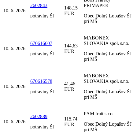
2602843
PRIMAPEK
148,15
10. 6. 2026
EUR
potraviny ŠJ
Obec Dolný Lopašov ŠJ
pri MŠ
MABONEX
670616607
SLOVAKIA spol. s.r.o.
144,63
10. 6. 2026
EUR
potraviny ŠJ
Obec Dolný Lopašov ŠJ
pri MŠ
MABONEX
670616578
SLOVAKIA spol. s.r.o.
41,46
10. 6. 2026
EUR
potraviny ŠJ
Obec Dolný Lopašov ŠJ
pri MŠ
PAM fruit s.r.o.
2602889
115,74
10. 6. 2026
Obec Dolný Lopašov ŠJ
EUR
potraviny ŠJ
pri MŠ