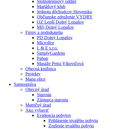
Stolnotenisový oddiel
Mariášový klub
Jednota dôchodcov Slovenska
Občianske združenie VYDRY
OZ Lepší Dolný Lopašov
Môj Dolný Lopašov
Firmy a podnikatelia
PD Dolný Lopašov
Microflor
L & E s.r.o.
SimplyGardens
Pabap
Masáže Petra Vlkovičová
Obecná knižnica
Projekty
Mapa obce
Samospráva
Obecný úrad
Starosta
Zástupca starostu
Matričný úrad
Ako vybaviť
Evidencia pobytov
Prihlásenie trvalého pobytu
Zrušenie trvalého pobytu