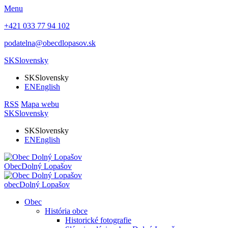
Menu
+421 033 77 94 102
podatelna@obecdlopasov.sk
SK
Slovensky
SK
Slovensky
EN
English
RSS
Mapa webu
SK
Slovensky
SK
Slovensky
EN
English
Obec
Dolný Lopašov
obec
Dolný Lopašov
Obec
História obce
Historické fotografie