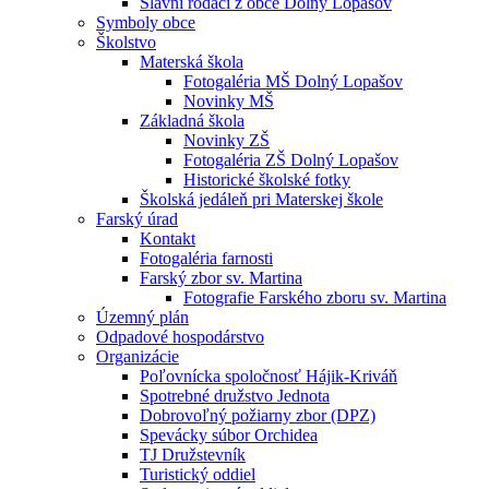
Slávni rodáci z obce Dolný Lopašov
Symboly obce
Školstvo
Materská škola
Fotogaléria MŠ Dolný Lopašov
Novinky MŠ
Základná škola
Novinky ZŠ
Fotogaléria ZŠ Dolný Lopašov
Historické školské fotky
Školská jedáleň pri Materskej škole
Farský úrad
Kontakt
Fotogaléria farnosti
Farský zbor sv. Martina
Fotografie Farského zboru sv. Martina
Územný plán
Odpadové hospodárstvo
Organizácie
Poľovnícka spoločnosť Hájik-Kriváň
Spotrebné družstvo Jednota
Dobrovoľný požiarny zbor (DPZ)
Spevácky súbor Orchidea
TJ Družstevník
Turistický oddiel