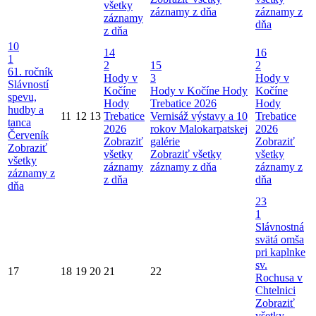
všetky
záznamy z dňa
záznamy z
záznamy
dňa
z dňa
10
14
16
1
2
15
2
61. ročník
Hody v
3
Hody v
Slávností
Kočíne
Hody v Kočíne
Hody
Kočíne
spevu,
Hody
Trebatice 2026
Hody
hudby a
11
12
13
Trebatice
Vernisáž výstavy a 10
Trebatice
tanca
2026
rokov Malokarpatskej
2026
Červeník
Zobraziť
galérie
Zobraziť
Zobraziť
všetky
Zobraziť všetky
všetky
všetky
záznamy
záznamy z dňa
záznamy z
záznamy z
z dňa
dňa
dňa
23
1
Slávnostná
svätá omša
pri kaplnke
sv.
17
18
19
20
21
22
Rochusa v
Chtelnici
Zobraziť
všetky