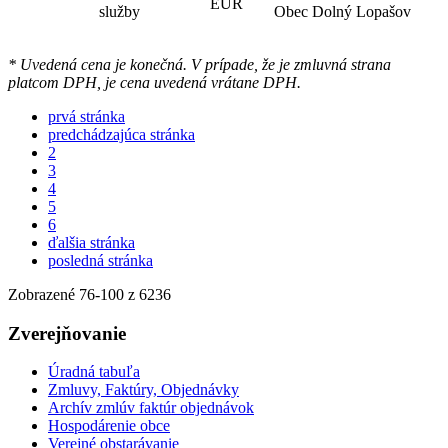
EUR
služby
Obec Dolný Lopašov
* Uvedená cena je konečná. V prípade, že je zmluvná strana
platcom DPH, je cena uvedená vrátane DPH.
prvá stránka
predchádzajúca stránka
2
3
4
5
6
ďalšia stránka
posledná stránka
Zobrazené
76
-
100
z 6236
Zverejňovanie
Úradná tabuľa
Zmluvy, Faktúry, Objednávky
Archív zmlúv faktúr objednávok
Hospodárenie obce
Verejné obstarávanie