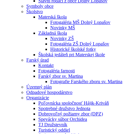
Slávni rodáci z obce Dolný Lopašov
Symboly obce
Školstvo
Materská škola
Fotogaléria MŠ Dolný Lopašov
Novinky MŠ
Základná škola
Novinky ZŠ
Fotogaléria ZŠ Dolný Lopašov
Historické školské fotky
Školská jedáleň pri Materskej škole
Farský úrad
Kontakt
Fotogaléria farnosti
Farský zbor sv. Martina
Fotografie Farského zboru sv. Martina
Územný plán
Odpadové hospodárstvo
Organizácie
Poľovnícka spoločnosť Hájik-Kriváň
Spotrebné družstvo Jednota
Dobrovoľný požiarny zbor (DPZ)
Spevácky súbor Orchidea
TJ Družstevník
Turistický oddiel