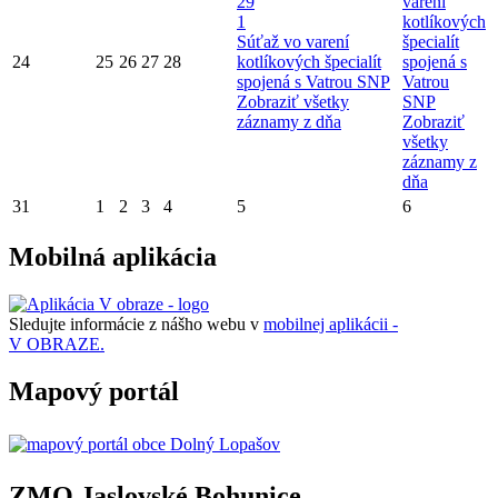
29
varení
1
kotlíkových
Súťaž vo varení
špecialít
24
25
26
27
28
kotlíkových špecialít
spojená s
spojená s Vatrou SNP
Vatrou
Zobraziť všetky
SNP
záznamy z dňa
Zobraziť
všetky
záznamy z
dňa
31
1
2
3
4
5
6
Mobilná aplikácia
Sledujte informácie z nášho webu v
mobilnej aplikácii -
V OBRAZE.
Mapový portál
ZMO Jaslovské Bohunice