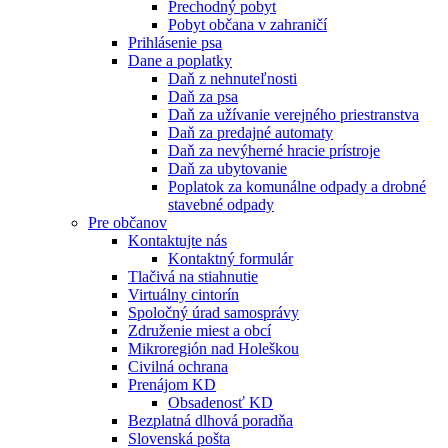
Prechodný pobyt
Pobyt občana v zahraničí
Prihlásenie psa
Dane a poplatky
Daň z nehnuteľnosti
Daň za psa
Daň za užívanie verejného priestranstva
Daň za predajné automaty
Daň za nevýherné hracie prístroje
Daň za ubytovanie
Poplatok za komunálne odpady a drobné
stavebné odpady
Pre občanov
Kontaktujte nás
Kontaktný formulár
Tlačivá na stiahnutie
Virtuálny cintorín
Spoločný úrad samosprávy
Združenie miest a obcí
Mikroregión nad Holeškou
Civilná ochrana
Prenájom KD
Obsadenosť KD
Bezplatná dlhová poradňa
Slovenská pošta