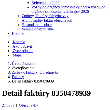
Referendum 2026
Voľby do orgánov samosprávy obcí a voľby do
orgánov samosprávnych krajov 2026
Zmluvy, Faktúry, Objednávky
Archív zmlúv faktúr objednávok
Hospodárenie obce
Verejné obstarávanie
Kontakt
Kontakt
Ako vybaviť
Zvoz odpadu
Mapa
Úvodná stránka
Zverejňovanie
Zmluvy, Faktúry, Objednávky
Faktúry
Detail faktúry 8350478939
Detail faktúry 8350478939
Zmluvy
|
Objednávky