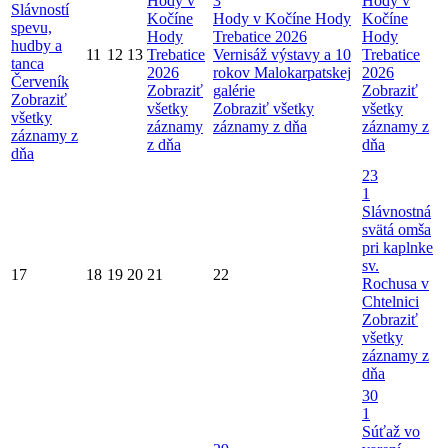
Hody v
3
Hody v
Slávností
Kočíne
Hody v Kočíne
Hody
Kočíne
spevu,
Hody
Trebatice 2026
Hody
hudby a
11
12
13
Trebatice
Vernisáž výstavy a 10
Trebatice
tanca
2026
rokov Malokarpatskej
2026
Červeník
Zobraziť
galérie
Zobraziť
Zobraziť
všetky
Zobraziť všetky
všetky
všetky
záznamy
záznamy z dňa
záznamy z
záznamy z
z dňa
dňa
dňa
23
1
Slávnostná
svätá omša
pri kaplnke
sv.
17
18
19
20
21
22
Rochusa v
Chtelnici
Zobraziť
všetky
záznamy z
dňa
30
1
Súťaž vo