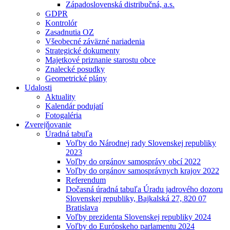
Západoslovenská distribučná, a.s.
GDPR
Kontrolór
Zasadnutia OZ
Všeobecné záväzné nariadenia
Strategické dokumenty
Majetkové priznanie starostu obce
Znalecké posudky
Geometrické plány
Udalosti
Aktuality
Kalendár podujatí
Fotogaléria
Zverejňovanie
Úradná tabuľa
Voľby do Národnej rady Slovenskej republiky
2023
Voľby do orgánov samosprávy obcí 2022
Voľby do orgánov samosprávnych krajov 2022
Referendum
Dočasná úradná tabuľa Úradu jadrového dozoru
Slovenskej republiky, Bajkalská 27, 820 07
Bratislava
Voľby prezidenta Slovenskej republiky 2024
Voľby do Európskeho parlamentu 2024