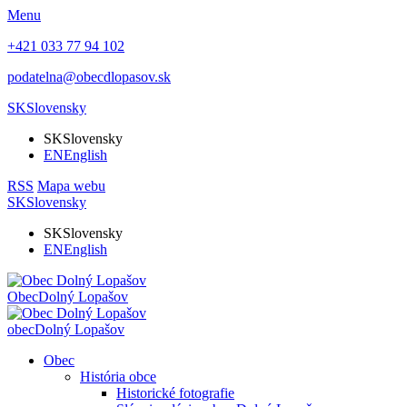
Menu
+421 033 77 94 102
podatelna@obecdlopasov.sk
SK
Slovensky
SK
Slovensky
EN
English
RSS
Mapa webu
SK
Slovensky
SK
Slovensky
EN
English
Obec
Dolný Lopašov
obec
Dolný Lopašov
Obec
História obce
Historické fotografie