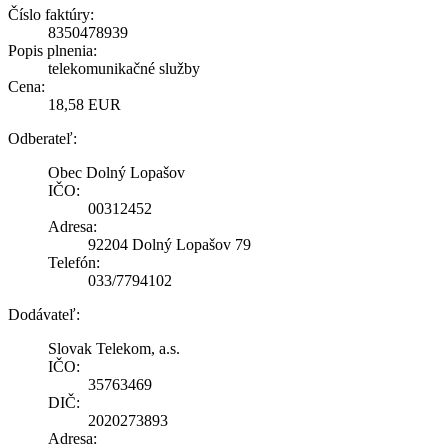
Číslo faktúry:
8350478939
Popis plnenia:
telekomunikačné služby
Cena:
18,58 EUR
Odberateľ:
Obec Dolný Lopašov
IČO:
00312452
Adresa:
92204 Dolný Lopašov 79
Telefón:
033/7794102
Dodávateľ:
Slovak Telekom, a.s.
IČO:
35763469
DIČ:
2020273893
Adresa: