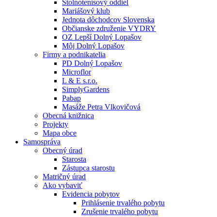
Stolnotenisový oddiel
Mariášový klub
Jednota dôchodcov Slovenska
Občianske združenie VYDRY
OZ Lepší Dolný Lopašov
Môj Dolný Lopašov
Firmy a podnikatelia
PD Dolný Lopašov
Microflor
L & E s.r.o.
SimplyGardens
Pabap
Masáže Petra Vlkovičová
Obecná knižnica
Projekty
Mapa obce
Samospráva
Obecný úrad
Starosta
Zástupca starostu
Matričný úrad
Ako vybaviť
Evidencia pobytov
Prihlásenie trvalého pobytu
Zrušenie trvalého pobytu