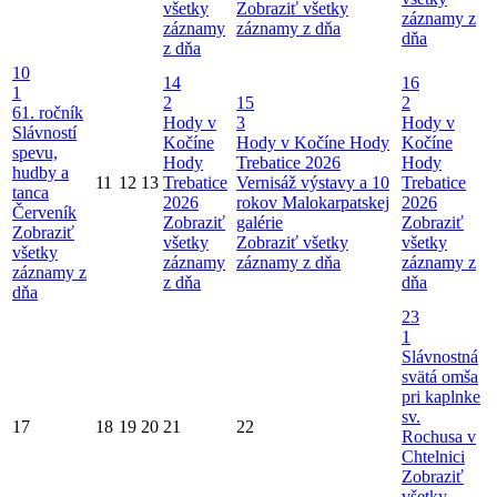
všetky
Zobraziť všetky
záznamy z
záznamy
záznamy z dňa
dňa
z dňa
10
14
16
1
2
15
2
61. ročník
Hody v
3
Hody v
Slávností
Kočíne
Hody v Kočíne
Hody
Kočíne
spevu,
Hody
Trebatice 2026
Hody
hudby a
11
12
13
Trebatice
Vernisáž výstavy a 10
Trebatice
tanca
2026
rokov Malokarpatskej
2026
Červeník
Zobraziť
galérie
Zobraziť
Zobraziť
všetky
Zobraziť všetky
všetky
všetky
záznamy
záznamy z dňa
záznamy z
záznamy z
z dňa
dňa
dňa
23
1
Slávnostná
svätá omša
pri kaplnke
sv.
17
18
19
20
21
22
Rochusa v
Chtelnici
Zobraziť
všetky