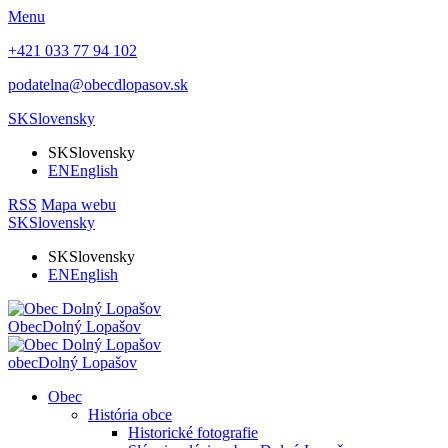
Menu
+421 033 77 94 102
podatelna@obecdlopasov.sk
SK
Slovensky
SK
Slovensky
EN
English
RSS
Mapa webu
SK
Slovensky
SK
Slovensky
EN
English
Obec
Dolný Lopašov
obec
Dolný Lopašov
Obec
História obce
Historické fotografie