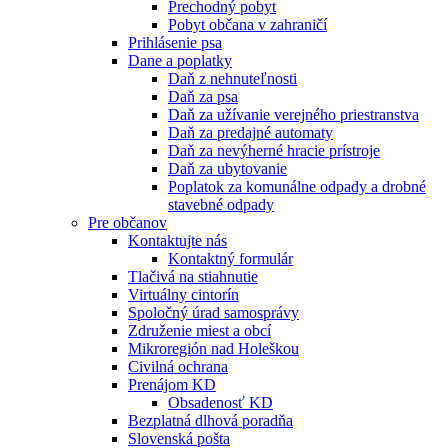
Prechodný pobyt
Pobyt občana v zahraničí
Prihlásenie psa
Dane a poplatky
Daň z nehnuteľnosti
Daň za psa
Daň za užívanie verejného priestranstva
Daň za predajné automaty
Daň za nevýherné hracie prístroje
Daň za ubytovanie
Poplatok za komunálne odpady a drobné
stavebné odpady
Pre občanov
Kontaktujte nás
Kontaktný formulár
Tlačivá na stiahnutie
Virtuálny cintorín
Spoločný úrad samosprávy
Združenie miest a obcí
Mikroregión nad Holeškou
Civilná ochrana
Prenájom KD
Obsadenosť KD
Bezplatná dlhová poradňa
Slovenská pošta