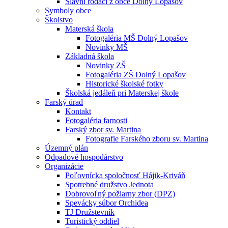
Slávni rodáci z obce Dolný Lopašov
Symboly obce
Školstvo
Materská škola
Fotogaléria MŠ Dolný Lopašov
Novinky MŠ
Základná škola
Novinky ZŠ
Fotogaléria ZŠ Dolný Lopašov
Historické školské fotky
Školská jedáleň pri Materskej škole
Farský úrad
Kontakt
Fotogaléria farnosti
Farský zbor sv. Martina
Fotografie Farského zboru sv. Martina
Územný plán
Odpadové hospodárstvo
Organizácie
Poľovnícka spoločnosť Hájik-Kriváň
Spotrebné družstvo Jednota
Dobrovoľný požiarny zbor (DPZ)
Spevácky súbor Orchidea
TJ Družstevník
Turistický oddiel