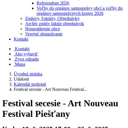
Referendum 2026
Voľby do orgánov samosprávy obcí a voľby do
orgánov samosprávnych krajov 2026
Zmluvy, Faktúry, Objednávky
Archív zmlúv faktúr objednávok
Hospodárenie obce
Verejné obstarávanie
Kontakt
Kontakt
Ako vybaviť
Zvoz odpadu
Mapa
Úvodná stránka
Udalosti
Kalendár podujatí
Festival secesie - Art Nouveau Festival...
Festival secesie - Art Nouveau
Festival Piešťany