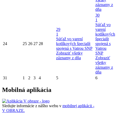
záznamy z
dňa
30
1
Súťaž vo
29
varení
1
kotlíkových
Súťaž vo varení
špecialít
24
25
26
27
28
kotlíkových špecialít
spojená s
spojená s Vatrou SNP
Vatrou
Zobraziť všetky
SNP
záznamy z dňa
Zobraziť
všetky
záznamy z
dňa
31
1
2
3
4
5
6
Mobilná aplikácia
Sledujte informácie z nášho webu v
mobilnej aplikácii -
V OBRAZE.