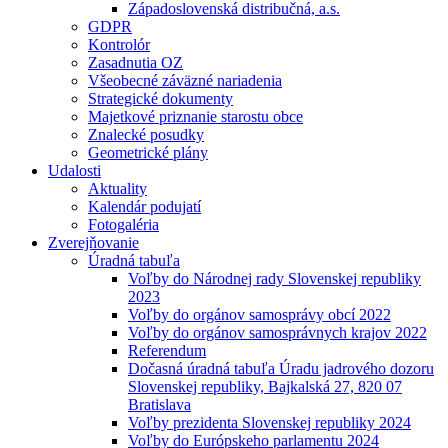
Západoslovenská distribučná, a.s.
GDPR
Kontrolór
Zasadnutia OZ
Všeobecné záväzné nariadenia
Strategické dokumenty
Majetkové priznanie starostu obce
Znalecké posudky
Geometrické plány
Udalosti
Aktuality
Kalendár podujatí
Fotogaléria
Zverejňovanie
Úradná tabuľa
Voľby do Národnej rady Slovenskej republiky
2023
Voľby do orgánov samosprávy obcí 2022
Voľby do orgánov samosprávnych krajov 2022
Referendum
Dočasná úradná tabuľa Úradu jadrového dozoru
Slovenskej republiky, Bajkalská 27, 820 07
Bratislava
Voľby prezidenta Slovenskej republiky 2024
Voľby do Európskeho parlamentu 2024