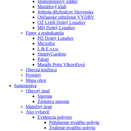
Stolnotenisový oddiel
Mariášový klub
Jednota dôchodcov Slovenska
Občianske združenie VYDRY
OZ Lepší Dolný Lopašov
Môj Dolný Lopašov
Firmy a podnikatelia
PD Dolný Lopašov
Microflor
L & E s.r.o.
SimplyGardens
Pabap
Masáže Petra Vlkovičová
Obecná knižnica
Projekty
Mapa obce
Samospráva
Obecný úrad
Starosta
Zástupca starostu
Matričný úrad
Ako vybaviť
Evidencia pobytov
Prihlásenie trvalého pobytu
Zrušenie trvalého pobytu