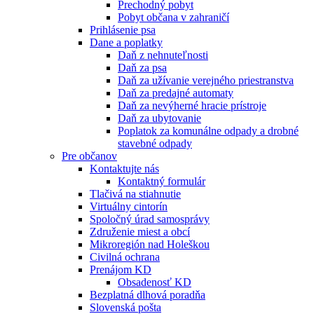
Prechodný pobyt
Pobyt občana v zahraničí
Prihlásenie psa
Dane a poplatky
Daň z nehnuteľnosti
Daň za psa
Daň za užívanie verejného priestranstva
Daň za predajné automaty
Daň za nevýherné hracie prístroje
Daň za ubytovanie
Poplatok za komunálne odpady a drobné
stavebné odpady
Pre občanov
Kontaktujte nás
Kontaktný formulár
Tlačivá na stiahnutie
Virtuálny cintorín
Spoločný úrad samosprávy
Združenie miest a obcí
Mikroregión nad Holeškou
Civilná ochrana
Prenájom KD
Obsadenosť KD
Bezplatná dlhová poradňa
Slovenská pošta