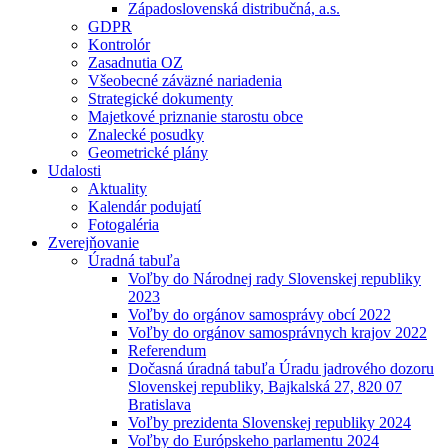
Západoslovenská distribučná, a.s.
GDPR
Kontrolór
Zasadnutia OZ
Všeobecné záväzné nariadenia
Strategické dokumenty
Majetkové priznanie starostu obce
Znalecké posudky
Geometrické plány
Udalosti
Aktuality
Kalendár podujatí
Fotogaléria
Zverejňovanie
Úradná tabuľa
Voľby do Národnej rady Slovenskej republiky
2023
Voľby do orgánov samosprávy obcí 2022
Voľby do orgánov samosprávnych krajov 2022
Referendum
Dočasná úradná tabuľa Úradu jadrového dozoru
Slovenskej republiky, Bajkalská 27, 820 07
Bratislava
Voľby prezidenta Slovenskej republiky 2024
Voľby do Európskeho parlamentu 2024