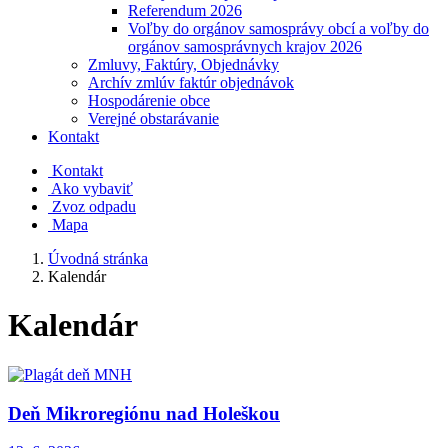
Referendum 2026
Voľby do orgánov samosprávy obcí a voľby do
orgánov samosprávnych krajov 2026
Zmluvy, Faktúry, Objednávky
Archív zmlúv faktúr objednávok
Hospodárenie obce
Verejné obstarávanie
Kontakt
Kontakt
Ako vybaviť
Zvoz odpadu
Mapa
Úvodná stránka
Kalendár
Kalendár
Deň Mikroregiónu nad Holeškou